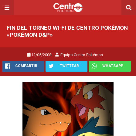
FIN DEL TORNEO WI-FI DE CENTRO POKÉMON
«POKÉMON D&P»
12/05/2008
Equipo Centro Pokémon
COMPARTIR
TWITTEAR
WHATSAPP