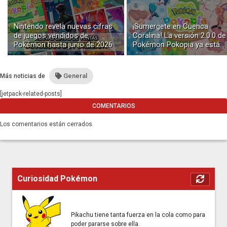
Nintendo revela nuevas cifras
¡Sumergete en Cuenca
de juegos vendidos de
Coralina! La versión 2.0.0 de
Pokémon hasta junio de 2026
Pokémon Pokopia ya está
disponible con buceo y
construcción submarina
General
Más noticias de
[jetpack-related-posts]
COMENTARIOS
Los comentarios están cerrados.
Curiosidad Pokémon
Pikachu tiene tanta fuerza en la cola como para
poder pararse sobre ella.