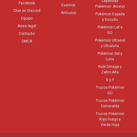
Leyendas
Facebook
Eventos
Pokémon: Arceus
Chat en Discord
Artículos
Pokémon Espada
Equipo
y Escudo
Aviso legal
Pokémon Let's
GO
Contacto
Pokémon Ultrasol
DMCA
y Ultraluna
Pokémon Sol y
Luna
Rubí Omega y
Zafiro Alfa
X y Y
Trucos Pokémon
GO
Trucos Pokémon
Esmeralda
Trucos Pokémon
Rojo Fuego y
Verde Hoja