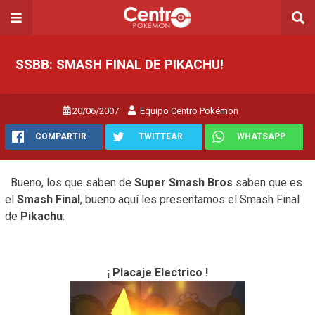
SSBB: SMASH FINAL DE PIKACHU!
20/06/2007
Equipo Centro Pokémon
COMPARTIR
TWITTEAR
WHATSAPP
Bueno, los que saben de
Super Smash Bros
saben que es
el
Smash Final
, bueno aquí les presentamos el Smash Final
de
Pikachu
:
¡ Placaje Electrico !