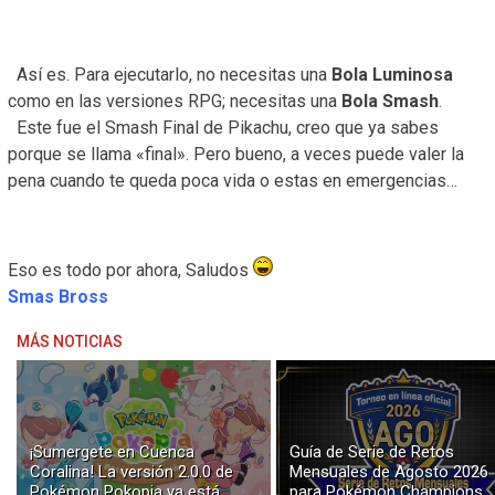
Así es. Para ejecutarlo, no necesitas una
Bola Luminosa
como en las versiones RPG; necesitas una
Bola Smash
.
Este fue el Smash Final de Pikachu, creo que ya sabes
porque se llama «final». Pero bueno, a veces puede valer la
pena cuando te queda poca vida o estas en emergencias…
Eso es todo por ahora, Saludos
Smas Bross
MÁS NOTICIAS
¡Sumergete en Cuenca
Guía de Serie de Retos
Coralina! La versión 2.0.0 de
Mensuales de Agosto 2026
Pokémon Pokopia ya está
para Pokémon Champions