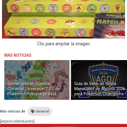
Clic para ampliar la imagen
MÁS NOTICIAS
¡Sumergete en Cuenca
Guía de Serie de Retos
Coralina! La versión 2.0.0 de
Mensuales de Agosto 2026
Pokémon Pokopia ya está
para Pokémon Champions
disponible con buceo y
construcción submarina
General
Más noticias de
[jetpack-related-posts]