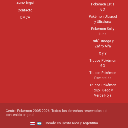
Aviso legal
Pokémon Let's
GO
Contacto
Pokémon Ultrasol
DMCA
y Ultraluna
Pokémon Sol y
Luna
Rubí Omega y
Zafiro Alfa
X y Y
Trucos Pokémon
GO
Trucos Pokémon
Esmeralda
Trucos Pokémon
Rojo Fuego y
Verde Hoja
Centro Pokémon 2005-2026. Todos los derechos reservados del
contenido original.
Creado en Costa Rica y Argentina