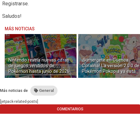
Registrarse.
Saludos!
MÁS NOTICIAS
Nintendo revela nuevas cifras
¡Sumergete en Cuenca
de juegos vendidos de
Coralina! La versión 2.0.0 de
Pokémon hasta junio de 2026
Pokémon Pokopia ya está
disponible con buceo y
construcción submarina
General
Más noticias de
[jetpack-related-posts]
COMENTARIOS