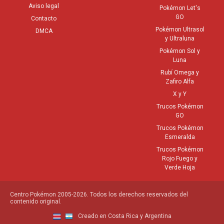
Aviso legal
Pokémon Let's
GO
Contacto
Pokémon Ultrasol
DMCA
y Ultraluna
Pokémon Sol y
Luna
Rubí Omega y
Zafiro Alfa
X y Y
Trucos Pokémon
GO
Trucos Pokémon
Esmeralda
Trucos Pokémon
Rojo Fuego y
Verde Hoja
Centro Pokémon 2005-2026. Todos los derechos reservados del
contenido original.
Creado en Costa Rica y Argentina