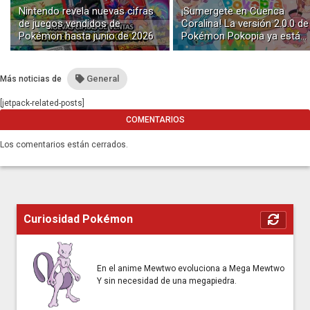
Nintendo revela nuevas cifras
¡Sumergete en Cuenca
de juegos vendidos de
Coralina! La versión 2.0.0 de
Pokémon hasta junio de 2026
Pokémon Pokopia ya está
disponible con buceo y
construcción submarina
General
Más noticias de
[jetpack-related-posts]
COMENTARIOS
Los comentarios están cerrados.
Curiosidad Pokémon
En el anime Mewtwo evoluciona a Mega Mewtwo
Y sin necesidad de una megapiedra.