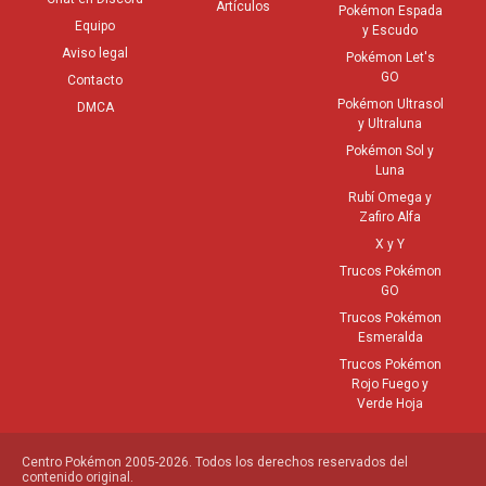
Artículos
Pokémon Espada
Equipo
y Escudo
Aviso legal
Pokémon Let's
GO
Contacto
Pokémon Ultrasol
DMCA
y Ultraluna
Pokémon Sol y
Luna
Rubí Omega y
Zafiro Alfa
X y Y
Trucos Pokémon
GO
Trucos Pokémon
Esmeralda
Trucos Pokémon
Rojo Fuego y
Verde Hoja
Centro Pokémon 2005-2026. Todos los derechos reservados del
contenido original.