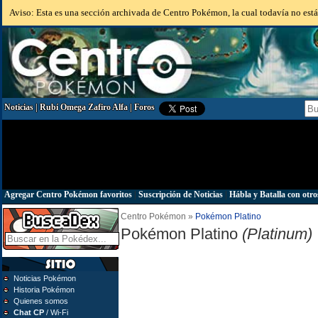
Aviso: Esta es una sección archivada de Centro Pokémon, la cual todavía no está 
Noticias
|
Rubí Omega Zafiro Alfa
|
Foros
Agregar Centro Pokémon favoritos
|
Suscripción de Noticias
|
Hábla y Batalla con otro
Centro Pokémon »
Pokémon Platino
Pokémon Platino
(Platinum)
Noticias Pokémon
Historia Pokémon
Quienes somos
Chat CP
/ Wi-Fi