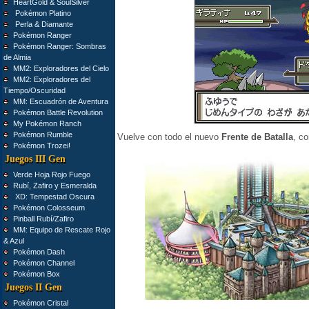
HeartGold & SoulSilver
Pokémon Platino
Perla & Diamante
Pokémon Ranger
Pokémon Ranger: Sombras
de Almia
MM2: Exploradores del Cielo
MM2: Exploradores del
Tiempo/Oscuridad
MM: Escuadrón de Aventura
Pokémon Battle Revolution
My Pokémon Ranch
Pokémon Rumble
Vuelve con todo el nuevo
Frente de Batalla
, c
Pokémon Trozei!
Juegos III Gen
Verde Hoja Rojo Fuego
Rubí, Zafiro y Esmeralda
XD: Tempestad Oscura
Pokémon Colosseum
Pinball Rubí/Zafiro
MM: Equipo de Rescate Rojo
& Azul
Pokémon Dash
Pokémon Channel
Pokémon Box
Juegos II Gen
Pokémon Cristal