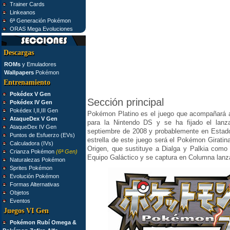
Trainer Cards
Linkeanos
6ª Generación Pokémon
ORAS Mega Evoluciones
Descargas
ROMs
y Emuladores
Wallpapers
Pokémon
Entrenamiento
Pokédex V Gen
Sección principal
Pokédex IV Gen
Pokédex I,II,III Gen
Pokémon Platino es el juego que acompañará a
AtaqueDex V Gen
para la Nintendo DS y se ha fijado el lan
AtaqueDex IV Gen
septiembre de 2008 y probablemente en Estado
Puntos de Esfuerzo (EVs)
estrella de este juego será el Pokémon Giratin
Calculadora (IVs)
Origen, que sustituye a Dialga y Palkia como
Crianza Pokémon
(6ª Gen)
Equipo Galáctico y se captura en Columna lanz
Naturalezas Pokémon
Sprites Pokémon
Evolución Pokémon
Formas Alternativas
Objetos
Eventos
Juegos VI Gen
Pokémon Rubí Omega &