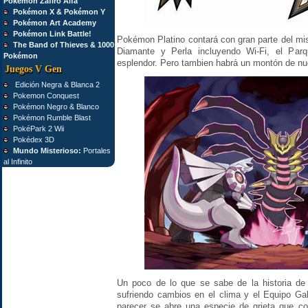
Pokémon Zafiro Alfa
Pokémon X & Pokémon Y
Pokémon Art Academy
Pokémon Link Battle!
Pokémon Platino contará con gran parte del mi
The Band of Thieves & 1000
Diamante y Perla incluyendo Wi-Fi, el Pa
Pokémon
esplendor. Pero tambien habrá un montón de nu
Juegos V Gen
Edición Negra & Blanca 2
Pokemon Conquest
Pokémon Negro & Blanco
Pokémon Rumble Blast
PokéPark 2 Wii
Pokédex 3D
Mundo Misterioso:
Portales
al Infinito
Un poco de lo que se sabe de la historia de
sufriendo cambios en el clima y el Equipo Gal
parecer se abre una especie de grieta que co