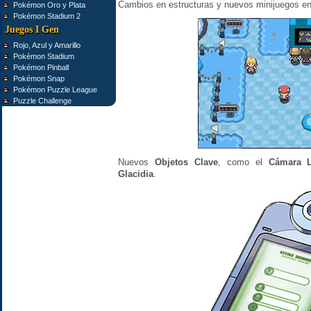
Cambios en estructuras y nuevos minijuegos e
Pokémon Oro y Plata
Pokémon Stadium 2
Juegos I Gen
Rojo, Azul y Amarillo
Pokémon Stadium
Pokémon Pinball
Pokémon Snap
Pokémon Puzzle League
Puzzle Challenge
Nuevos
Objetos Clave
, como el
Cámara 
Glacidia
.