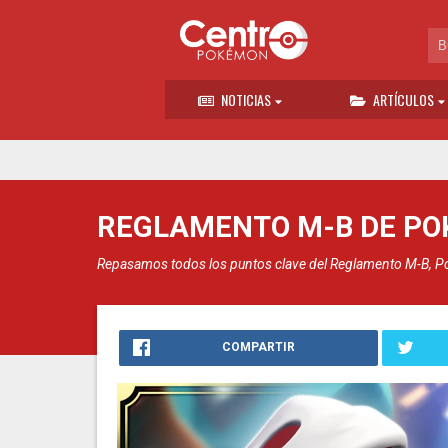
NOTICIAS
ARTÍCULOS
REGLAMENTO M-B DE PO
Repasamos todos los puntos clave del Reglamento M-B, Po
COMPARTIR