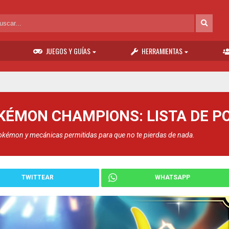
JUEGOS Y GUÍAS
HERRAMIENTAS
KÉMON CHAMPIONS: LISTA DE P
kémon y mecánicas permitidas para que no te pierdas de nada.
TWITTEAR
WHATSAPP