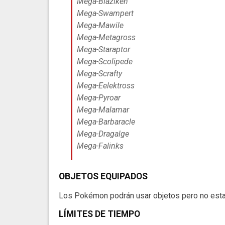
​​Mega-Blaziken​
​​Mega-Swampert​
​​Mega-Mawile​
​​Mega-Metagross
​​Mega-Staraptor​
​​Mega-Scolipede​
​​Mega-Scrafty​
​​Mega-Eelektross​
​​Mega-Pyroar​
​​Mega-Malamar​
​​Mega-Barbaracle​
​​Mega-Dragalge​
​​Mega-Falinks
OBJETOS EQUIPADOS
Los Pokémon podrán usar objetos pero no esta
LÍMITES DE TIEMPO