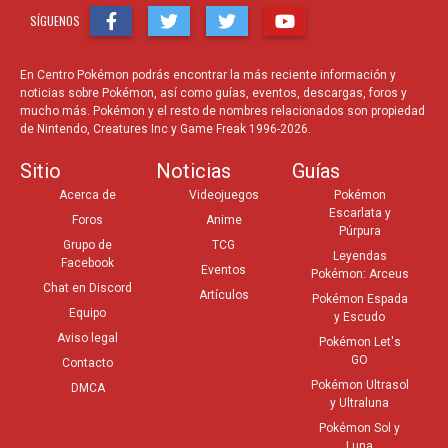
SÍGUENOS
En Centro Pokémon podrás encontrar la más reciente información y
noticias sobre Pokémon, así como guías, eventos, descargas, foros y
mucho más. Pokémon y el resto de nombres relacionados son propiedad
de Nintendo, Creatures Inc y Game Freak 1996-2026.
Sitio
Noticias
Guías
Acerca de
Videojuegos
Pokémon
Escarlata y
Foros
Anime
Púrpura
Grupo de
TCG
Leyendas
Facebook
Eventos
Pokémon: Arceus
Chat en Discord
Artículos
Pokémon Espada
Equipo
y Escudo
Aviso legal
Pokémon Let's
GO
Contacto
Pokémon Ultrasol
DMCA
y Ultraluna
Pokémon Sol y
Luna