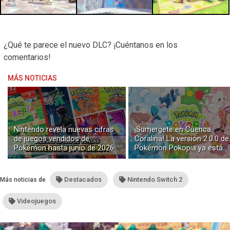
¿Qué te parece el nuevo DLC? ¡Cuéntanos en los
comentarios!
MÁS NOTICIAS
Nintendo revela nuevas cifras
¡Sumergete en Cuenca
de juegos vendidos de
Coralina! La versión 2.0.0 de
Pokémon hasta junio de 2026
Pokémon Pokopia ya está
disponible con buceo y
construcción submarina
Destacados
Nintendo Switch 2
Más noticias de
Videojuegos