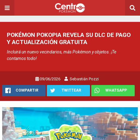
POKÉMON POKOPIA REVELA SU DLC DE PAGO
Y ACTUALIZACIÓN GRATUITA
Incluirá un nuevo vecindarios, más Pokémon y objetos. ¡Te
contamos todo!
09/06/2026
Sebastián Pozzi
COMPARTIR
TWITTEAR
WHATSAPP