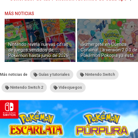
MÁS NOTICIAS
Nintendo revela nuevas cifras
¡Sumergete en Cuenca
de juegos vendidos de
Coralina! La versión 2.0.0 de
Pokémon hasta junio de 2026
Pokémon Pokopia ya está
disponible con buceo y
construcción submarina
Guías y tutoriales
Nintendo Switch
Más noticias de
Nintendo Switch 2
Videojuegos