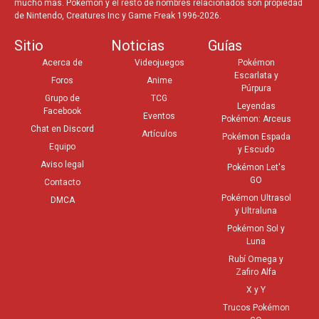
mucho más. Pokémon y el resto de nombres relacionados son propiedad
de Nintendo, Creatures Inc y Game Freak 1996-2026.
Sitio
Noticias
Guías
Acerca de
Videojuegos
Pokémon
Escarlata y
Foros
Anime
Púrpura
Grupo de
TCG
Leyendas
Facebook
Eventos
Pokémon: Arceus
Chat en Discord
Artículos
Pokémon Espada
Equipo
y Escudo
Aviso legal
Pokémon Let's
GO
Contacto
Pokémon Ultrasol
DMCA
y Ultraluna
Pokémon Sol y
Luna
Rubí Omega y
Zafiro Alfa
X y Y
Trucos Pokémon