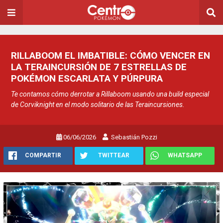
RILLABOOM EL IMBATIBLE: CÓMO VENCER EN
LA TERAINCURSIÓN DE 7 ESTRELLAS DE
POKÉMON ESCARLATA Y PÚRPURA
Te contamos cómo derrotar a Rillaboom usando una build especial
de Corviknight en el modo solitario de las Teraincursiones.
06/06/2026
Sebastián Pozzi
COMPARTIR
TWITTEAR
WHATSAPP