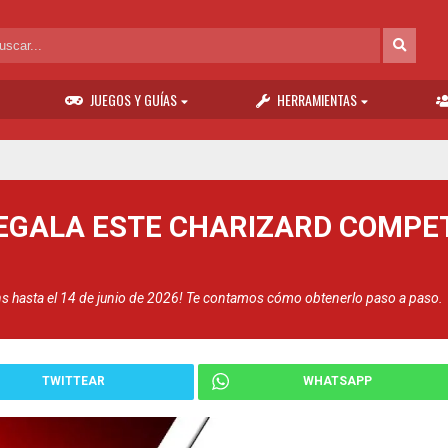
JUEGOS Y GUÍAS
HERRAMIENTAS
GALA ESTE CHARIZARD COMPETI
 hasta el 14 de junio de 2026! Te contamos cómo obtenerlo paso a paso.
TWITTEAR
WHATSAPP