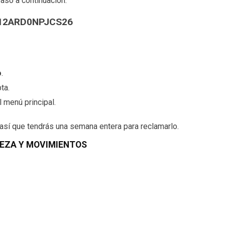
aso a continuación:
12ARD0NPJCS26
o
.
ta.
 menú principal.
 así que tendrás una semana entera para reclamarlo.
LEZA Y MOVIMIENTOS