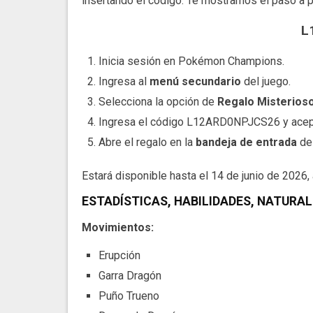
insertando el código. Te mostramos el paso a p
L
Inicia sesión en Pokémon Champions.
Ingresa al
menú secundario
del juego.
Selecciona la opción de
Regalo Misterios
Ingresa el código L12ARD0NPJCS26 y acep
Abre el regalo en la
bandeja de entrada
del
Estará disponible hasta el 14 de junio de 2026,
ESTADÍSTICAS, HABILIDADES, NATURA
Movimientos:
Erupción
Garra Dragón
Puño Trueno