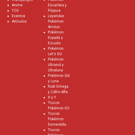
Anime
Escarlata y
TCG
Púrpura
Eventos
Leyendas
Artículos
Pokémon:
Arceus
Pokémon
Espada y
Escudo
Pokémon
Let's GO
Pokémon
Ultrasol y
Ultraluna
Pokémon Sol
y Luna
Rubí Omega
y Zafiro Alfa
X y Y
Trucos
Pokémon GO
Trucos
Pokémon
Esmeralda
Trucos