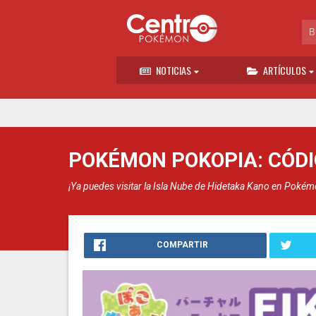
NOTICIAS
ARTÍCULOS
POKÉMON POKOPIA: CÓDI
¡Ya puedes visitar la Isla Nube de Hidetaka Kano en Pokémon
COMPARTIR