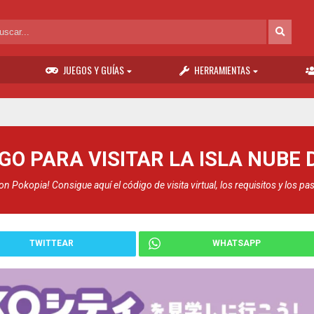
JUEGOS Y GUÍAS
HERRAMIENTAS
GO PARA VISITAR LA ISLA NUBE 
 Pokopia! Consigue aquí el código de visita virtual, los requisitos y los pa
TWITTEAR
WHATSAPP