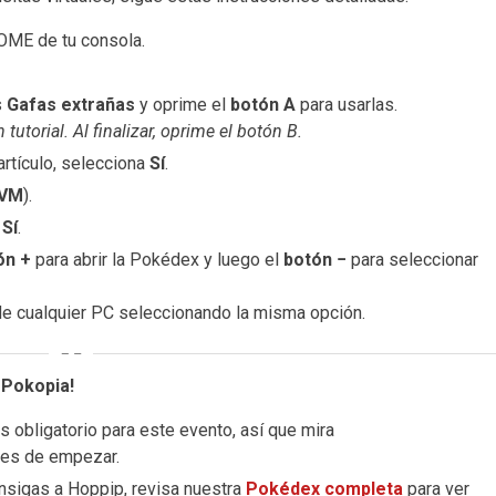
ME de tu consola.
s
Gafas extrañas
y oprime el
botón A
para usarlas.
tutorial. Al finalizar, oprime el botón B.
artículo, selecciona
Sí
.
FVM
).
o
Sí
.
ón +
para abrir la Pokédex y luego el
botón −
para seleccionar
e cualquier PC seleccionando la misma opción.
 Pokopia!
s obligatorio para este evento, así que mira
es de empezar.
sigas a Hoppip, revisa nuestra
Pokédex completa
para ver