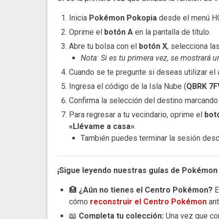
Inicia
Pokémon Pokopia
desde el menú HO
Oprime el
botón A
en la pantalla de título.
Abre tu bolsa con el
botón X
, selecciona la
Nota: Si es tu primera vez, se mostrará un 
Cuando se te pregunte si deseas utilizar el 
Ingresa el código de la Isla Nube (
QBRK 7
Confirma la selección del destino marcand
Para regresar a tu vecindario, oprime el
bot
«Llévame a casa»
.
También puedes terminar la sesión desd
¡Sigue leyendo nuestras guías de Pokémon
🏥
¿Aún no tienes el Centro Pokémon?
E
cómo
reconstruir el Centro Pokémon
ant
📖
Completa tu colección:
Una vez que con