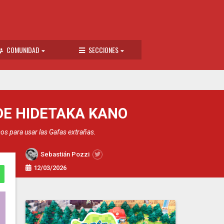
COMUNIDAD
SECCIONES
DE HIDETAKA KANO
sos para usar las Gafas extrañas.
Sebastián Pozzi
12/03/2026