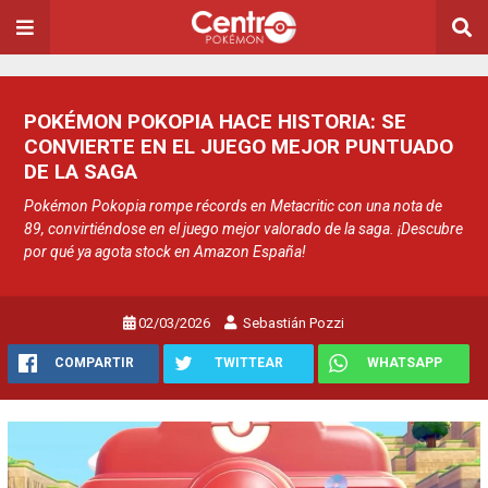
POKÉMON POKOPIA HACE HISTORIA: SE
CONVIERTE EN EL JUEGO MEJOR PUNTUADO
DE LA SAGA
Pokémon Pokopia rompe récords en Metacritic con una nota de
89, convirtiéndose en el juego mejor valorado de la saga. ¡Descubre
por qué ya agota stock en Amazon España!
02/03/2026
Sebastián Pozzi
COMPARTIR
TWITTEAR
WHATSAPP