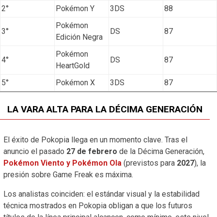
2°
Pokémon Y
3DS
88
Pokémon
3°
DS
87
Edición Negra
Pokémon
4°
DS
87
HeartGold
5°
Pokémon X
3DS
87
LA VARA ALTA PARA LA DÉCIMA GENERACIÓN
El éxito de Pokopia llega en un momento clave. Tras el
anuncio el pasado
27 de febrero
de la Décima Generación,
Pokémon Viento y Pokémon Ola
(previstos para
2027
), la
presión sobre Game Freak es máxima.
Los analistas coinciden: el estándar visual y la estabilidad
técnica mostrados en Pokopia obligan a que los futuros