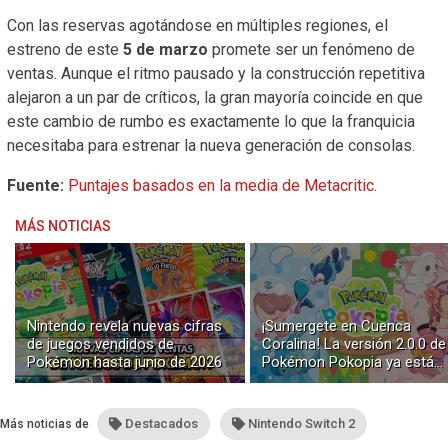
Con las reservas agotándose en múltiples regiones, el
estreno de este
5 de marzo
promete ser un fenómeno de
ventas. Aunque el ritmo pausado y la construcción repetitiva
alejaron a un par de críticos, la gran mayoría coincide en que
este cambio de rumbo es exactamente lo que la franquicia
necesitaba para estrenar la nueva generación de consolas.
Fuente:
Puntajes basados en la media de Metacritic
.
MÁS NOTICIAS
Nintendo revela nuevas cifras
¡Sumergete en Cuenca
de juegos vendidos de
Coralina! La versión 2.0.0 de
Pokémon hasta junio de 2026
Pokémon Pokopia ya está
disponible con buceo y
construcción submarina
Destacados
Nintendo Switch 2
Más noticias de