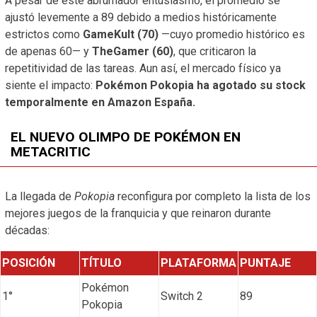
A pesar de este abrumador entusiasmo, el promedio se
ajustó levemente a 89 debido a medios históricamente
estrictos como
GameKult (70)
—cuyo promedio histórico es
de apenas 60— y
TheGamer (60)
, que criticaron la
repetitividad de las tareas. Aun así, el mercado físico ya
siente el impacto:
Pokémon Pokopia ha agotado su stock
temporalmente en Amazon España.
EL NUEVO OLIMPO DE POKÉMON EN
METACRITIC
La llegada de
Pokopia
reconfigura por completo la lista de los
mejores juegos de la franquicia y que reinaron durante
décadas:
POSICIÓN
TÍTULO
PLATAFORMA
PUNTAJE
Pokémon
1°
Switch 2
89
Pokopia