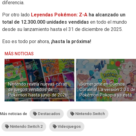
diferencia.
Por otro lado
Leyendas Pokémon: Z-A
ha alcanzado un
total de 12.300.000 unidades vendidas
en todo el mundo
desde su lanzamiento hasta el 31 de diciembre de 2025.
Eso es todo por ahora,
¡hasta la próxima!
MÁS NOTICIAS
Nintendo revela nuevas cifras
¡Sumergete en Cuenca
de juegos vendidos de
Coralina! La versión 2.0.0 de
Pokémon hasta junio de 2026
Pokémon Pokopia ya está
disponible con buceo y
construcción submarina
Destacados
Nintendo Switch
Más noticias de
Nintendo Switch 2
Videojuegos