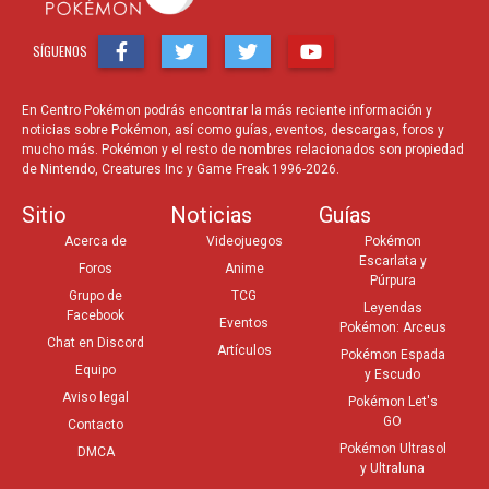
SÍGUENOS
En Centro Pokémon podrás encontrar la más reciente información y
noticias sobre Pokémon, así como guías, eventos, descargas, foros y
mucho más. Pokémon y el resto de nombres relacionados son propiedad
de Nintendo, Creatures Inc y Game Freak 1996-2026.
Sitio
Noticias
Guías
Acerca de
Videojuegos
Pokémon
Escarlata y
Foros
Anime
Púrpura
Grupo de
TCG
Leyendas
Facebook
Eventos
Pokémon: Arceus
Chat en Discord
Artículos
Pokémon Espada
Equipo
y Escudo
Aviso legal
Pokémon Let's
GO
Contacto
Pokémon Ultrasol
DMCA
y Ultraluna