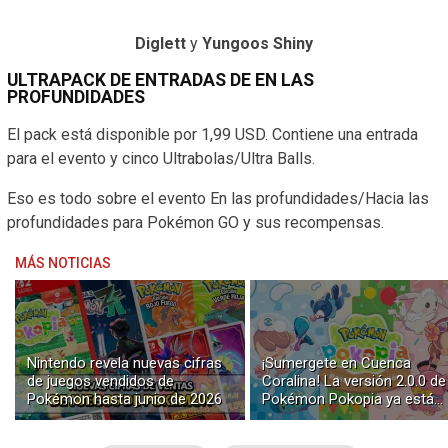
Diglett
y
Yungoos Shiny
ULTRAPACK DE ENTRADAS DE EN LAS
PROFUNDIDADES
El pack está disponible por 1,99 USD. Contiene una entrada
para el evento y cinco Ultrabolas/Ultra Balls.
Eso es todo sobre el evento En las profundidades/Hacia las
profundidades para Pokémon GO y sus recompensas.
MÁS NOTICIAS
Nintendo revela nuevas cifras
¡Sumergete en Cuenca
de juegos vendidos de
Coralina! La versión 2.0.0 de
Pokémon hasta junio de 2026
Pokémon Pokopia ya está
disponible con buceo y
construcción submarina