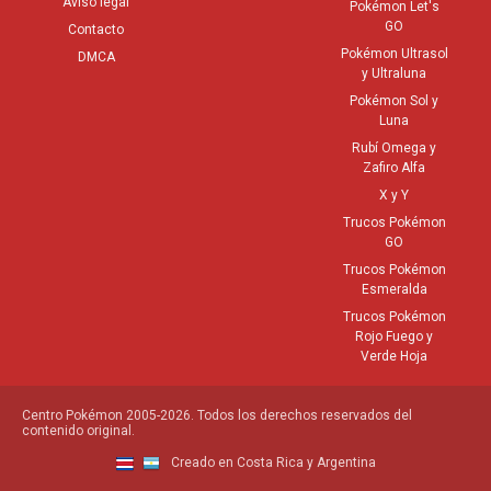
Aviso legal
Pokémon Let's
GO
Contacto
Pokémon Ultrasol
DMCA
y Ultraluna
Pokémon Sol y
Luna
Rubí Omega y
Zafiro Alfa
X y Y
Trucos Pokémon
GO
Trucos Pokémon
Esmeralda
Trucos Pokémon
Rojo Fuego y
Verde Hoja
Centro Pokémon 2005-2026. Todos los derechos reservados del
contenido original.
Creado en Costa Rica y Argentina