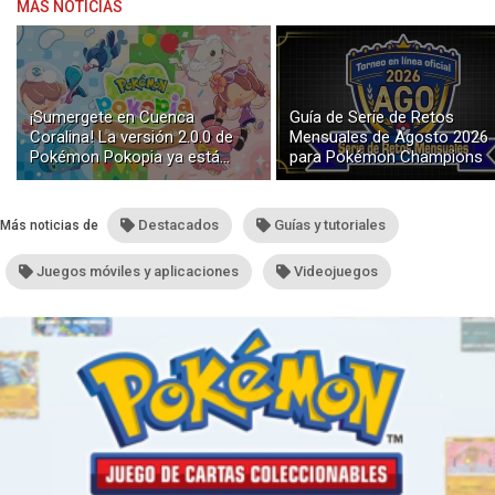
MÁS NOTICIAS
¡Sumergete en Cuenca
Guía de Serie de Retos
Coralina! La versión 2.0.0 de
Mensuales de Agosto 2026
Pokémon Pokopia ya está
para Pokémon Champions
disponible con buceo y
construcción submarina
Destacados
Guías y tutoriales
Más noticias de
Juegos móviles y aplicaciones
Videojuegos