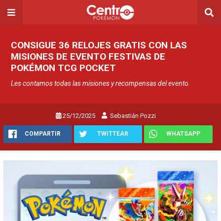
CONSIGUE 36 RELOJES GRATIS CON LAS
MISIONES DE EVENTO FESTIVAS DE
POKÉMON TCG POCKET
Les contamos todas las misiones y recompensas del evento.
25/12/2025
Sebastián Pozzi
COMPARTIR
TWITTEAR
WHATSAPP