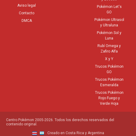
Aviso legal
Pokémon Let's
GO
Contacto
Pokémon Ultrasol
DMCA
y Ultraluna
Pokémon Sol y
Luna
Rubí Omega y
Zafiro Alfa
X y Y
Trucos Pokémon
GO
Trucos Pokémon
Esmeralda
Trucos Pokémon
Rojo Fuego y
Verde Hoja
Centro Pokémon 2005-2026. Todos los derechos reservados del
contenido original.
Creado en Costa Rica y Argentina