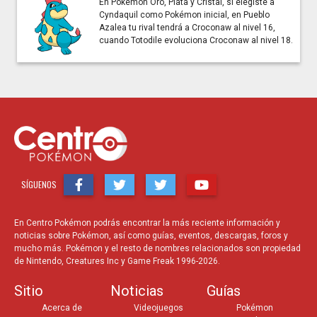
En Pokémon Oro, Plata y Cristal, si elegiste a
Cyndaquil como Pokémon inicial, en Pueblo
Azalea tu rival tendrá a Croconaw al nivel 16,
cuando Totodile evoluciona Croconaw al nivel 18.
SÍGUENOS
En Centro Pokémon podrás encontrar la más reciente información y
noticias sobre Pokémon, así como guías, eventos, descargas, foros y
mucho más. Pokémon y el resto de nombres relacionados son propiedad
de Nintendo, Creatures Inc y Game Freak 1996-2026.
Sitio
Noticias
Guías
Acerca de
Videojuegos
Pokémon