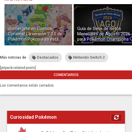
¡Sumergete en Cuenca
Guía de Serie de Retos
Coralina! La versión 2.0.0 de
Mensuales de Agosto 2026
Pokémon Pokopia ya está
para Pokémon Champions
disponible con buceo y
construcción submarina
Destacados
Nintendo Switch 2
Más noticias de
[jetpack-related-posts]
COMENTARIOS
Los comentarios están cerrados.
Curiosidad Pokémon