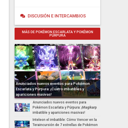
DISCUSIÓN E INTERCAMBIOS
MÁS DE POKÉMON ESCARLATA Y POKÉMON
PÚRPURA
Anunciados nuevos eventos para Pokémon
Escarlata y Púrpura: ¡Cuatro imbatibles y
apariciones masivas!
Anunciados nuevos eventos para
Pokémon Escarlata y Púrpura: ¡Magikarp
imbatible y apariciones masivas!
Inteleon el imbatible: Cómo Vencer en la
Teraincursión de 7 estrellas de Pokémon