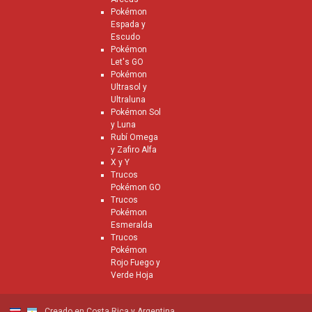
Pokémon
Espada y
Escudo
Pokémon
Let's GO
Pokémon
Ultrasol y
Ultraluna
Pokémon Sol
y Luna
Rubí Omega
y Zafiro Alfa
X y Y
Trucos
Pokémon GO
Trucos
Pokémon
Esmeralda
Trucos
Pokémon
Rojo Fuego y
Verde Hoja
Creado en Costa Rica y Argentina