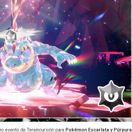
mo evento de Teraincursión para
Pokémon Escarlata y Púrpura