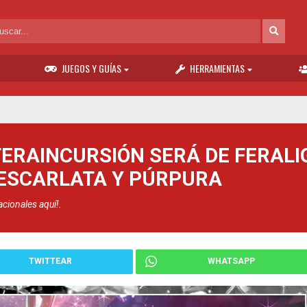
JUEGOS Y GUÍAS
HERRAMIENTAS
TERAINCURSIÓN SERÁ DE FERALI
 ESCARLATA Y PÚRPURA
acionales aquí!.
TWITTEAR
WHATSAPP