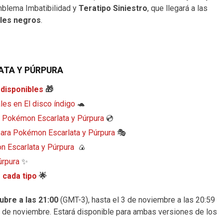
blema Imbatibilidad y
Teratipo Siniestro
, que llegará a las
ales negros
.
ATA Y PÚRPURA
 disponibles
🎁
es en El disco índigo
🐢
e Pokémon Escarlata y Púrpura
💿
ara Pokémon Escarlata y Púrpura
🎭
n Escarlata y Púrpura
🍙
úrpura
✨
 cada tipo
🌟
ubre a las 21:00
(GMT-3), hasta el 3 de noviembre a las 20:59
0 de noviembre. Estará disponible para ambas versiones de los