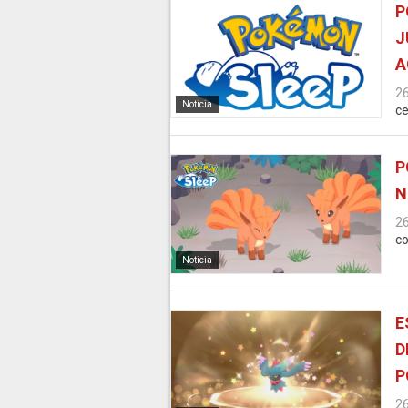
P
J
A
2
Noticia
ce
P
N
2
co
Noticia
E
D
P
2