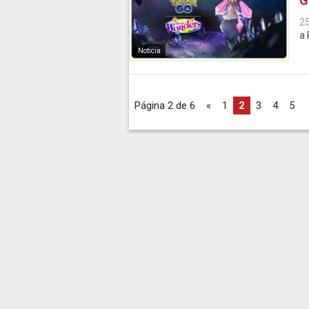
G
2
a 
Noticia
Página 2 de 6
«
1
2
3
4
5
.