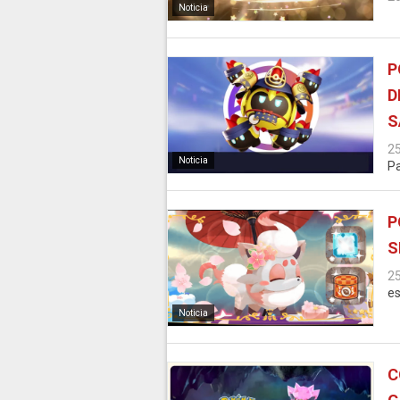
Noticia
P
D
S
2
Noticia
Pa
P
S
2
es
Noticia
C