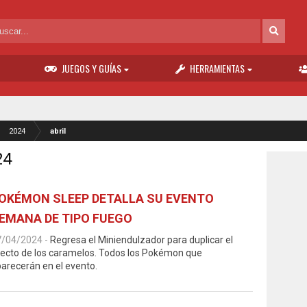
JUEGOS Y GUÍAS
HERRAMIENTAS
2024
abril
24
OKÉMON SLEEP DETALLA SU EVENTO
EMANA DE TIPO FUEGO
7/04/2024
-
Regresa el Miniendulzador para duplicar el
ecto de los caramelos. Todos los Pokémon que
arecerán en el evento.