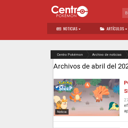
NOTICIAS
ARTÍCULOS
Centro Pokémon
Archivo de noticias
Archivos de abril del 20
P
S
2
ef
ap
Noticia