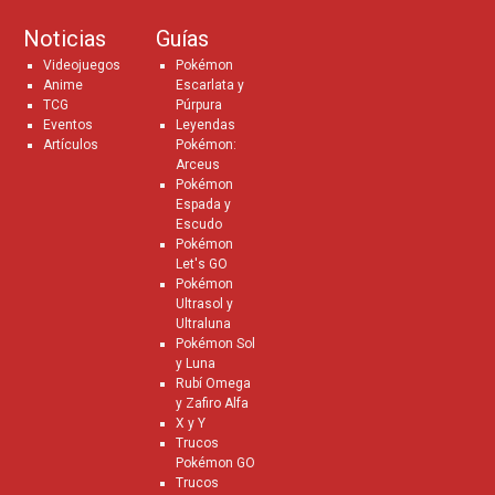
Noticias
Guías
Videojuegos
Pokémon
Anime
Escarlata y
TCG
Púrpura
Eventos
Leyendas
Artículos
Pokémon:
Arceus
Pokémon
Espada y
Escudo
Pokémon
Let's GO
Pokémon
Ultrasol y
Ultraluna
Pokémon Sol
y Luna
Rubí Omega
y Zafiro Alfa
X y Y
Trucos
Pokémon GO
Trucos