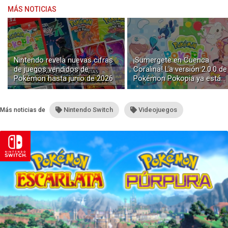
MÁS NOTICIAS
Nintendo revela nuevas cifras
¡Sumergete en Cuenca
de juegos vendidos de
Coralina! La versión 2.0.0 de
Pokémon hasta junio de 2026
Pokémon Pokopia ya está
disponible con buceo y
construcción submarina
Nintendo Switch
Videojuegos
Más noticias de