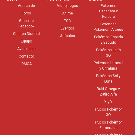
Acerca de
Videojuegos
Pokémon
Escarlata y
Foros
Anime
Púrpura
Grupo de
TCG
Leyendas
Facebook
Eventos
Pokémon: Arceus
Chat en Discord
Artículos
Pokémon Espada
Equipo
y Escudo
Aviso legal
Pokémon Let's
GO
Contacto
Pokémon Ultrasol
DMCA
y Ultraluna
Pokémon Sol y
Luna
Rubí Omega y
Zafiro Alfa
X y Y
Trucos Pokémon
GO
Trucos Pokémon
Esmeralda