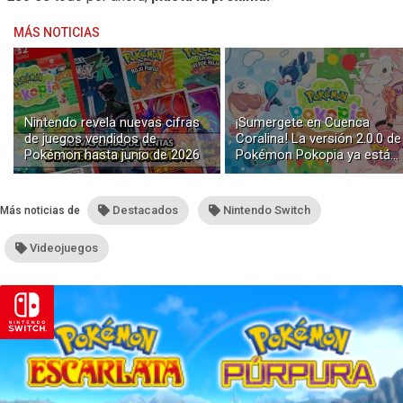
MÁS NOTICIAS
Nintendo revela nuevas cifras
¡Sumergete en Cuenca
de juegos vendidos de
Coralina! La versión 2.0.0 de
Pokémon hasta junio de 2026
Pokémon Pokopia ya está
disponible con buceo y
construcción submarina
Destacados
Nintendo Switch
Más noticias de
Videojuegos