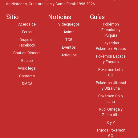
de Nintendo, Creatures Inc y Game Freak 1996-2026.
Sitio
Noticias
Guías
Acerca de
Videojuegos
Pokémon
Escarlata y
Foros
Anime
Púrpura
Grupo de
TCG
Leyendas
Facebook
Eventos
Pokémon: Arceus
Chat en Discord
Artículos
Pokémon Espada
Equipo
y Escudo
Aviso legal
Pokémon Let's
GO
Contacto
Pokémon Ultrasol
DMCA
y Ultraluna
Pokémon Sol y
Luna
Rubí Omega y
Zafiro Alfa
X y Y
Trucos Pokémon
GO