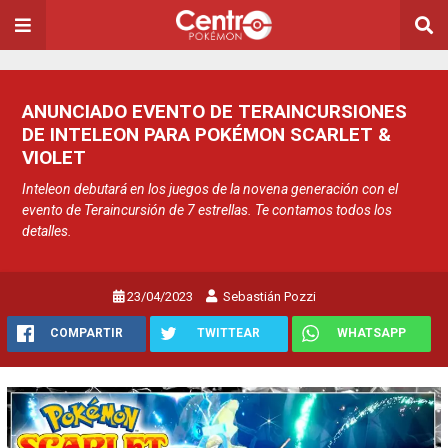
ANUNCIADO EVENTO DE TERAINCURSIONES
DE INTELEON PARA POKÉMON SCARLET &
VIOLET
Inteleon debutará en los juegos de la novena generación con el
evento de Teraincursión de 7 estrellas. Te contamos todos los
detalles.
23/04/2023
Sebastián Pozzi
COMPARTIR
TWITTEAR
WHATSAPP