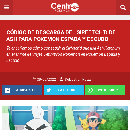
CÓDIGO DE DESCARGA DEL SIRFETCH’D DE
ASH PARA POKÉMON ESPADA Y ESCUDO
Te enseñamos cómo conseguir al Sirfetch'd que usa Ash Ketchum
en el anime de Viajes Definitivos Pokémon en Pokémon Espada y
Escudo.
09/09/2022
Sebastián Pozzi
COMPARTIR
TWITTEAR
WHATSAPP