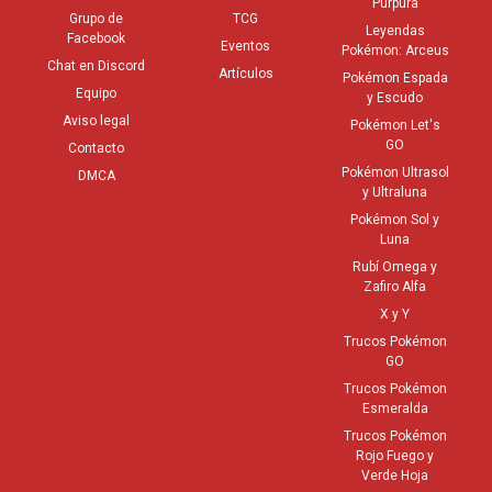
Púrpura
Grupo de
TCG
Leyendas
Facebook
Eventos
Pokémon: Arceus
Chat en Discord
Artículos
Pokémon Espada
Equipo
y Escudo
Aviso legal
Pokémon Let's
GO
Contacto
Pokémon Ultrasol
DMCA
y Ultraluna
Pokémon Sol y
Luna
Rubí Omega y
Zafiro Alfa
X y Y
Trucos Pokémon
GO
Trucos Pokémon
Esmeralda
Trucos Pokémon
Rojo Fuego y
Verde Hoja