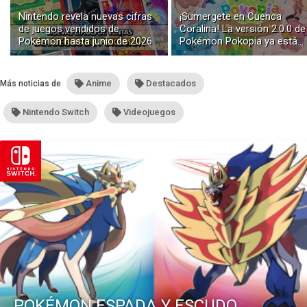
Nintendo revela nuevas cifras
¡Sumergete en Cuenca
de juegos vendidos de
Coralina! La versión 2.0.0 de
Pokémon hasta junio de 2026
Pokémon Pokopia ya está
disponible con buceo y
construcción submarina
Anime
Destacados
Más noticias de
Nintendo Switch
Videojuegos
POKÉMON ESPADA Y ESCUDO