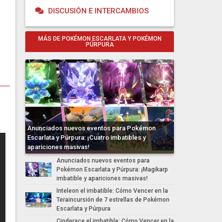
DISCUSIÓN E INTERCAMBIOS
MÁS DE POKÉMON ESCARLATA Y POKÉMON
PÚRPURA
Anunciados nuevos eventos para Pokémon
Escarlata y Púrpura: ¡Cuatro imbatibles y
apariciones masivas!
Anunciados nuevos eventos para
Pokémon Escarlata y Púrpura: ¡Magikarp
imbatible y apariciones masivas!
Inteleon el imbatible: Cómo Vencer en la
Teraincursión de 7 estrellas de Pokémon
Escarlata y Púrpura
Cinderace el imbatible: Cómo Vencer en la