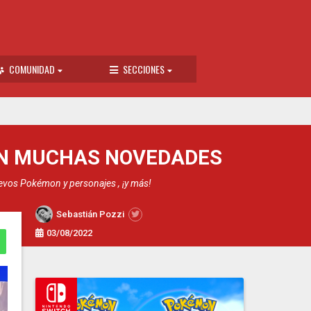
COMUNIDAD
SECCIONES
ON MUCHAS NOVEDADES
evos Pokémon y personajes , ¡y más!
Sebastián Pozzi
03/08/2022