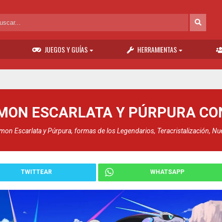
JUEGOS Y GUÍAS
HERRAMIENTAS
ÉMON ESCARLATA Y PÚRPURA C
n Escarlata y Púrpura, formas de los Legendarios, Teracristalización, Nu
TWITTEAR
WHATSAPP