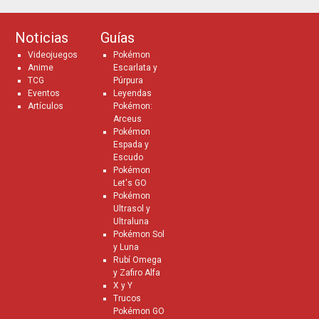
Noticias
Guías
Videojuegos
Pokémon
Anime
Escarlata y
TCG
Púrpura
Eventos
Leyendas
Artículos
Pokémon:
Arceus
Pokémon
Espada y
Escudo
Pokémon
Let's GO
Pokémon
Ultrasol y
Ultraluna
Pokémon Sol
y Luna
Rubí Omega
y Zafiro Alfa
X y Y
Trucos
Pokémon GO