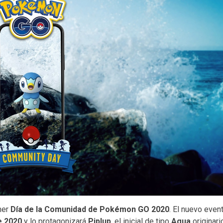
mer
Día de la Comunidad de Pokémon GO 2020
. El nuevo even
de 2020
y lo protagonizará
Piplup
, el inicial de tipo
Agua
originari