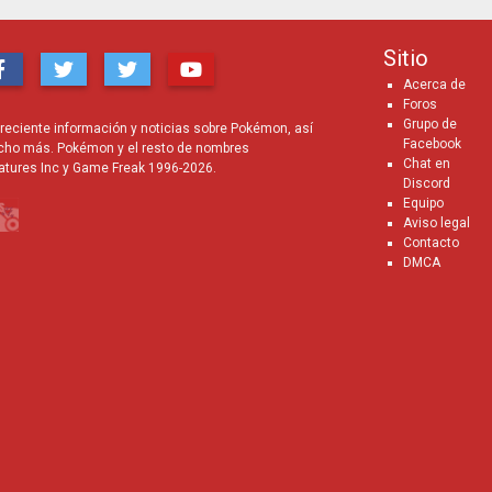
Sitio
Acerca de
Foros
Grupo de
eciente información y noticias sobre Pokémon, así
Facebook
cho más. Pokémon y el resto de nombres
Chat en
atures Inc y Game Freak 1996-2026.
Discord
Equipo
Aviso legal
Contacto
DMCA