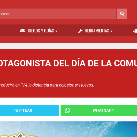
JUEGOS Y GUÍAS
HERRAMIENTAS
OTAGONISTA DEL DÍA DE LA CO
ducirá en 1/4 la distancia para eclosionar Huevos.
TWITTEAR
WHATSAPP