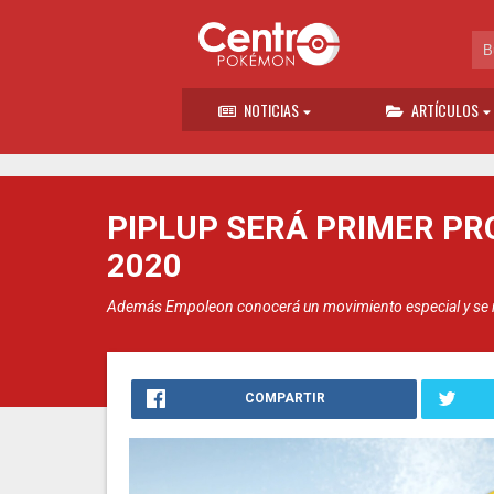
NOTICIAS
ARTÍCULOS
PIPLUP SERÁ PRIMER PR
2020
Además Empoleon conocerá un movimiento especial y se re
COMPARTIR