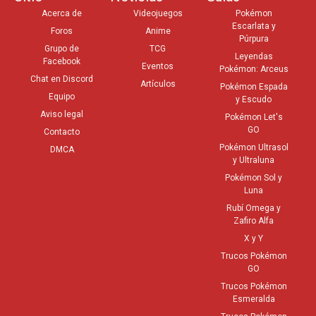
Acerca de
Videojuegos
Pokémon
Escarlata y
Foros
Anime
Púrpura
Grupo de
TCG
Leyendas
Facebook
Eventos
Pokémon: Arceus
Chat en Discord
Artículos
Pokémon Espada
Equipo
y Escudo
Aviso legal
Pokémon Let's
GO
Contacto
Pokémon Ultrasol
DMCA
y Ultraluna
Pokémon Sol y
Luna
Rubí Omega y
Zafiro Alfa
X y Y
Trucos Pokémon
GO
Trucos Pokémon
Esmeralda