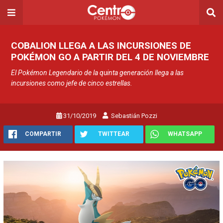
COBALION LLEGA A LAS INCURSIONES DE
POKÉMON GO A PARTIR DEL 4 DE NOVIEMBRE
El Pokémon Legendario de la quinta generación llega a las
incursiones como jefe de cinco estrellas.
31/10/2019
Sebastián Pozzi
COMPARTIR
TWITTEAR
WHATSAPP