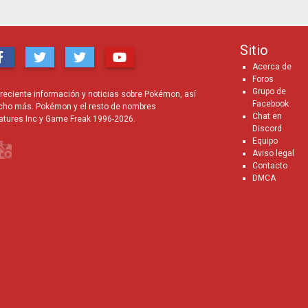
Sitio
Acerca de
Foros
Grupo de
eciente información y noticias sobre Pokémon, así
Facebook
cho más. Pokémon y el resto de nombres
Chat en
atures Inc y Game Freak 1996-2026.
Discord
Equipo
Aviso legal
Contacto
DMCA