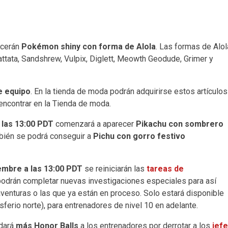
cerán
Pokémon shiny con forma de Alola
. Las formas de Alol
ttata, Sandshrew, Vulpix, Diglett, Meowth Geodude, Grimer y
e equipo
. En la tienda de moda podrán adquirirse estos artículos
 encontrar en la Tienda de moda.
a las 13:00 PDT
comenzará a aparecer
Pikachu con sombrero
bién se podrá conseguir a
Pichu con gorro festivo
iembre a las 13:00 PDT
se reiniciarán las
tareas de
podrán completar nuevas investigaciones especiales para así
venturas o las que ya están en proceso. Solo estará disponible
sferio norte), para entrenadores de nivel 10 en adelante.
dará
más Honor Balls
a los entrenadores por derrotar a los
jef