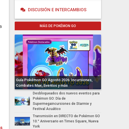
DISCUSIÓN E INTERCAMBIOS
a
MÁS DE POKÉMON GO
Guía Pokémon GO Agosto 2026: Incursiones,
Combates Max, Eventos y más
Desbloqueados dos nuevos eventos para
Pokémon GO: Día de
Supermegaincursiones de Starmie y
Festival Acuático
Transmisión en DIRECTO de Pokémon GO
10.° Aniversario en Times Square, Nueva
York
es