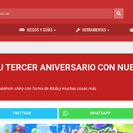
JUEGOS Y GUÍAS
HERRAMIENTAS
U TERCER ANIVERSARIO CON NU
Pokémon shiny con forma de Alola y muchas cosas más.
TWITTEAR
WHATSAPP