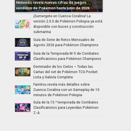
Nintendo revela nuevas cifras de juegos
vendidos de Pokémon hasta junio de 2026
¡Sumergete en Cuenca Coralina! La
versión 2.0.0 de Pokémon Pokopia ya está
disponible con buceo y construcción
submarina
Guía de Serie de Retos Mensuales de
Agosto 2026 para Pokémon Champions
Guía de la Temporada M-5 de Combates
Clasificatorios para Pokémon Champions
Dominador de los Cielos – Todas las
Cartas del set de Pokémon TCG Pocket:
Lista y Galería Completa
Famitsu revela más detalles sobre
Cuenca Coralina con un Gameplay de 10
minutos de Pokémon Pokopia
Guía de la 15.ª temporada de Combates
Clasificatorios para Leyendas Pokémon:
Z-A