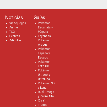
Noticias
Guías
Videojuegos
Pokémon
Anime
Escarlata y
TCG
Púrpura
Eventos
Leyendas
Artículos
Pokémon:
Arceus
Pokémon
Espada y
Escudo
Pokémon
Let's GO
Pokémon
Ultrasol y
Ultraluna
Pokémon Sol
y Luna
Rubí Omega
y Zafiro Alfa
X y Y
Trucos