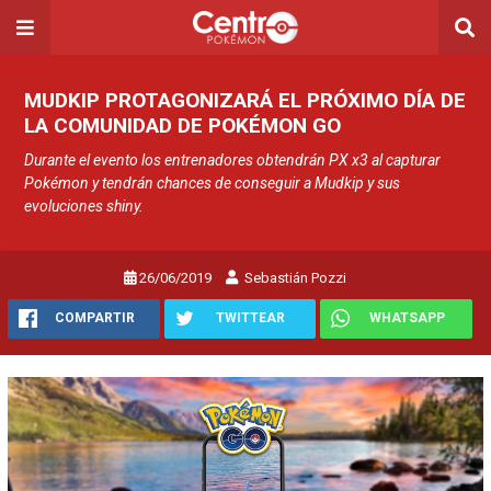
MUDKIP PROTAGONIZARÁ EL PRÓXIMO DÍA DE
LA COMUNIDAD DE POKÉMON GO
Durante el evento los entrenadores obtendrán PX x3 al capturar
Pokémon y tendrán chances de conseguir a Mudkip y sus
evoluciones shiny.
26/06/2019
Sebastián Pozzi
COMPARTIR
TWITTEAR
WHATSAPP