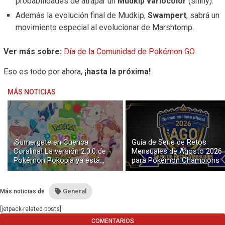
probabilidades de atrapar un
Mudkip variocolor
(shiny).
Además la evolución final de Mudkip,
Swampert
, sabrá un
movimiento especial al evolucionar de Marshtomp.
Ver más sobre:
Día de la Comunidad de Pokémon GO
Eso es todo por ahora,
¡hasta la próxima!
MÁS NOTICIAS
¡Sumergete en Cuenca
Guía de Serie de Retos
Coralina! La versión 2.0.0 de
Mensuales de Agosto 2026
Pokémon Pokopia ya está
para Pokémon Champions
disponible con buceo y
construcción submarina
General
Más noticias de
[jetpack-related-posts]
COMENTARIOS