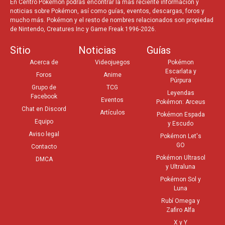
En Centro Pokémon podrás encontrar la más reciente información y
noticias sobre Pokémon, así como guías, eventos, descargas, foros y
mucho más. Pokémon y el resto de nombres relacionados son propiedad
de Nintendo, Creatures Inc y Game Freak 1996-2026.
Sitio
Noticias
Guías
Acerca de
Videojuegos
Pokémon
Escarlata y
Foros
Anime
Púrpura
Grupo de
TCG
Leyendas
Facebook
Eventos
Pokémon: Arceus
Chat en Discord
Artículos
Pokémon Espada
Equipo
y Escudo
Aviso legal
Pokémon Let's
GO
Contacto
Pokémon Ultrasol
DMCA
y Ultraluna
Pokémon Sol y
Luna
Rubí Omega y
Zafiro Alfa
X y Y