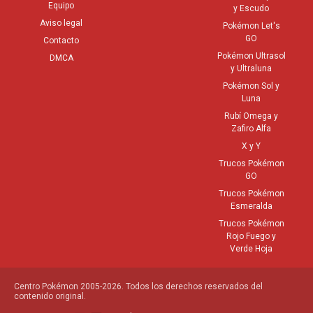
Equipo
y Escudo
Aviso legal
Pokémon Let's
GO
Contacto
Pokémon Ultrasol
DMCA
y Ultraluna
Pokémon Sol y
Luna
Rubí Omega y
Zafiro Alfa
X y Y
Trucos Pokémon
GO
Trucos Pokémon
Esmeralda
Trucos Pokémon
Rojo Fuego y
Verde Hoja
Centro Pokémon 2005-2026. Todos los derechos reservados del
contenido original.