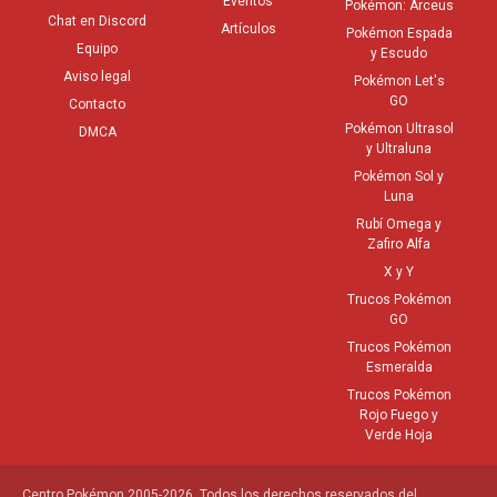
Eventos
Pokémon: Arceus
Chat en Discord
Artículos
Pokémon Espada
Equipo
y Escudo
Aviso legal
Pokémon Let's
GO
Contacto
Pokémon Ultrasol
DMCA
y Ultraluna
Pokémon Sol y
Luna
Rubí Omega y
Zafiro Alfa
X y Y
Trucos Pokémon
GO
Trucos Pokémon
Esmeralda
Trucos Pokémon
Rojo Fuego y
Verde Hoja
Centro Pokémon 2005-2026. Todos los derechos reservados del