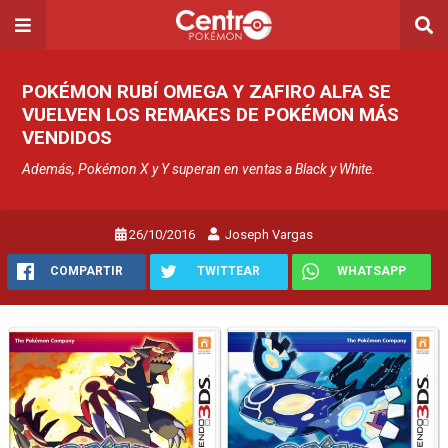
POKÉMON RUBÍ OMEGA Y ZAFIRO ALFA SE
VUELVEN LOS REMAKES DE POKÉMON MÁS
VENDIDOS
Además, Pokémon X y Y superan en ventas a Black y White.
26/10/2016
Joseph Vargas
COMPARTIR
TWITTEAR
WHATSAPP