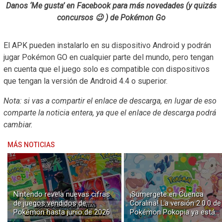
Danos ‘Me gusta’ en Facebook para más novedades (y quizás
concursos 😉 ) de Pokémon Go
El APK pueden instalarlo en su dispositivo Android y podrán
jugar Pokémon GO en cualquier parte del mundo, pero tengan
en cuenta que el juego solo es compatible con dispositivos
que tengan la versión de Android 4.4 o superior.
Nota: si vas a compartir el enlace de descarga, en lugar de eso
comparte la noticia entera, ya que el enlace de descarga podrá
cambiar.
MÁS NOTICIAS
Nintendo revela nuevas cifras
¡Sumergete en Cuenca
de juegos vendidos de
Coralina! La versión 2.0.0 de
Pokémon hasta junio de 2026
Pokémon Pokopia ya está
disponible con buceo y