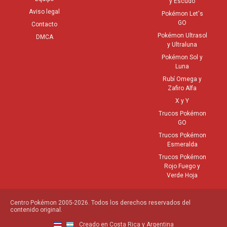
y Escudo
Aviso legal
Pokémon Let's
GO
Contacto
Pokémon Ultrasol
DMCA
y Ultraluna
Pokémon Sol y
Luna
Rubí Omega y
Zafiro Alfa
X y Y
Trucos Pokémon
GO
Trucos Pokémon
Esmeralda
Trucos Pokémon
Rojo Fuego y
Verde Hoja
Centro Pokémon 2005-2026. Todos los derechos reservados del
contenido original.
Creado en Costa Rica y Argentina