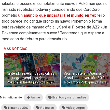
siluetas o escondan completamente nuevos Pokémon que no
han sido revelados todavía y considerando que CoroCoro
prometió
un anuncio que impactará el mundo en febrero
,
todo parece indicar que pronto un nuevo Pokémon o forma
será revelado de manera oficial. ¿Será el
Floette de AZ
? ¿Un
Pokémon completamente nuevo? Tendremos que esperar a
mediados de febrero para descubrirlo.
MÁS NOTICIAS
Nintendo revela nuevas cifras
¡Sumergete en Cuenca
de juegos vendidos de
Coralina! La versión 2.0.0 de
Pokémon hasta junio de 2026
Pokémon Pokopia ya está
disponible con buceo y
construcción submarina
Anime
Eventos y merchandise
Más noticias de
Nintendo 3DS
Películas
Videojuegos