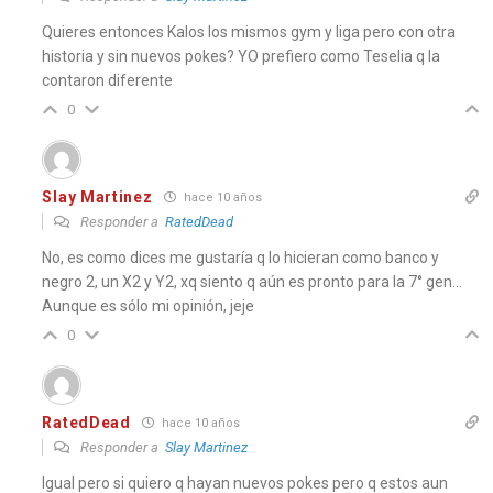
Quieres entonces Kalos los mismos gym y liga pero con otra
historia y sin nuevos pokes? YO prefiero como Teselia q la
contaron diferente
0
Slay Martinez
hace 10 años
Responder a
RatedDead
No, es como dices me gustaría q lo hicieran como banco y
negro 2, un X2 y Y2, xq siento q aún es pronto para la 7° gen…
Aunque es sólo mi opinión, jeje
0
RatedDead
hace 10 años
Responder a
Slay Martinez
Igual pero si quiero q hayan nuevos pokes pero q estos aun