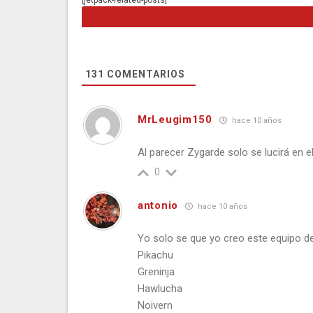
[jetpack-related-posts]
131
COMENTARIOS
MrLeugim150
hace 10 años
Al parecer Zygarde solo se lucirá en
0
antonio
hace 10 años
Yo solo se que yo creo este equipo d
Pikachu
Greninja
Hawlucha
Noivern