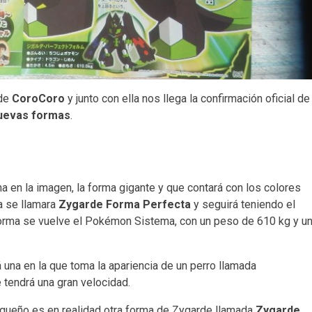
de
CoroCoro
y junto con ella nos llega la confirmación oficial de
nuevas formas
.
a en la imagen, la forma gigante y que contará con los colores
a se llamara
Zygarde Forma Perfecta
y seguirá teniendo el
forma se vuelve el Pokémon Sistema, con un peso de 610 kg y u
una en la que toma la apariencia de un perro llamada
e tendrá una gran velocidad.
queño es en realidad otra forma de Zygarde llamada
Zygarde