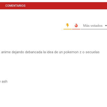
COMENTARIOS
Más votados
 el anime dejando debancada la idea de un pokemon z o secuelas
e ash