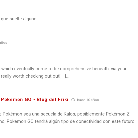
 que suelte alguno
años
of which eventually come to be comprehensive beneath, via your
 really worth checking out out[… ]…
n Pokémon GO - Blog del Friki
hace 10 años
l de Pokémon sea una secuela de Kalos; posiblemente Pokémon Z
ho, Pokémon GO tendrá algún tipo de conectividad con este futuro