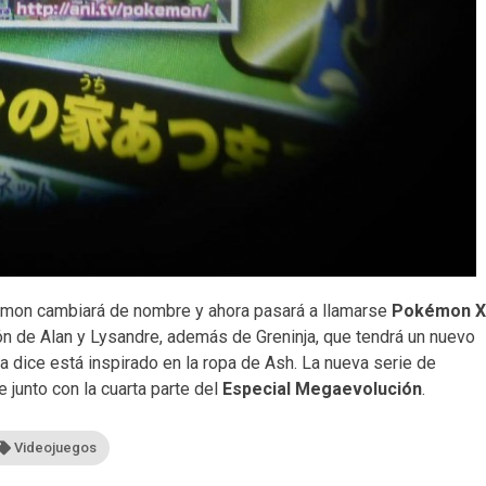
mon cambiará de nombre y ahora pasará a llamarse
Pokémon 
ción de Alan y Lysandre, además de Greninja, que tendrá un nuevo
sta dice está inspirado en la ropa de Ash. La nueva serie de
junto con la cuarta parte del
Especial Megaevolución
.
Videojuegos