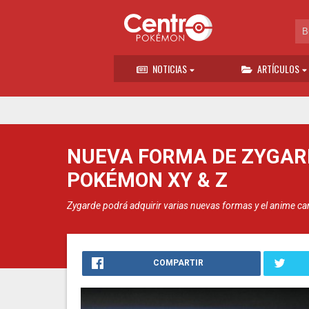
NOTICIAS
ARTÍCULOS
NUEVA FORMA DE ZYGARD
POKÉMON XY & Z
Zygarde podrá adquirir varias nuevas formas y el anime c
COMPARTIR