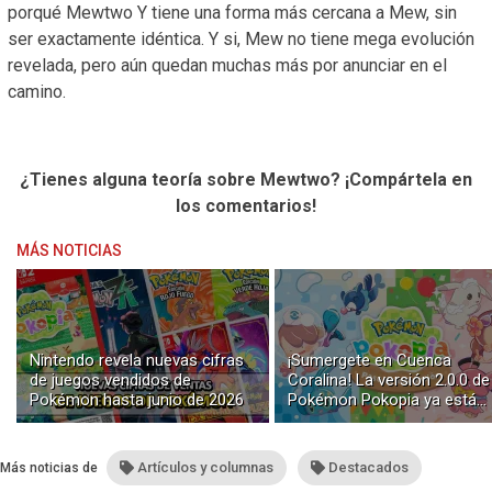
porqué Mewtwo Y tiene una forma más cercana a Mew, sin
ser exactamente idéntica. Y si, Mew no tiene mega evolución
revelada, pero aún quedan muchas más por anunciar en el
camino.
¿Tienes alguna teoría sobre Mewtwo? ¡Compártela en
los comentarios!
MÁS NOTICIAS
Nintendo revela nuevas cifras
¡Sumergete en Cuenca
de juegos vendidos de
Coralina! La versión 2.0.0 de
Pokémon hasta junio de 2026
Pokémon Pokopia ya está
disponible con buceo y
construcción submarina
Artículos y columnas
Destacados
Más noticias de