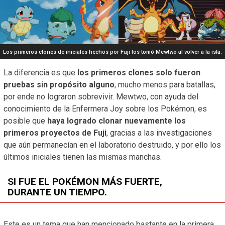
Los primeros clones de iniciales hechos por Fuji los tomó Mewtwo al volver a la isla.
La diferencia es que
los primeros clones solo fueron
pruebas sin propósito alguno
, mucho menos para batallas,
por ende no lograron sobrevivir. Mewtwo, con ayuda del
conocimiento de la Enfermera Joy sobre los Pokémon, es
posible que
haya logrado clonar nuevamente los
primeros proyectos de Fuji
, gracias a las investigaciones
que aún permanecían en el laboratorio destruido, y por ello los
últimos iniciales tienen las mismas manchas.
SI FUE EL POKÉMON MÁS FUERTE,
DURANTE UN TIEMPO.
Este es un tema que han mencionado bastante en la primera