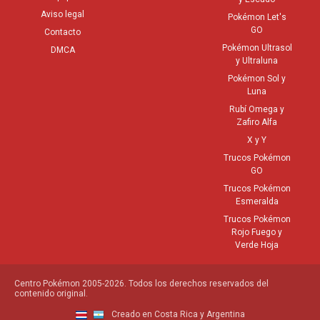
Aviso legal
Pokémon Let's
GO
Contacto
Pokémon Ultrasol
DMCA
y Ultraluna
Pokémon Sol y
Luna
Rubí Omega y
Zafiro Alfa
X y Y
Trucos Pokémon
GO
Trucos Pokémon
Esmeralda
Trucos Pokémon
Rojo Fuego y
Verde Hoja
Centro Pokémon 2005-2026. Todos los derechos reservados del
contenido original.
Creado en Costa Rica y Argentina