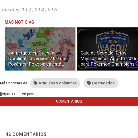
Fuentes:
1
|
2
|
3
|
4
|
5
|
6
MÁS NOTICIAS
¡Sumergete en Cuenca
Guía de Serie de Retos
Coralina! La versión 2.0.0 de
Mensuales de Agosto 2026
Pokémon Pokopia ya está
para Pokémon Champions
disponible con buceo y
construcción submarina
Artículos y columnas
Destacados
Más noticias de
[jetpack-related-posts]
COMENTARIOS
42
COMENTARIOS