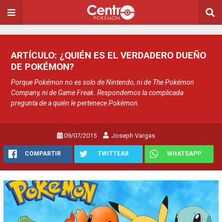
ARTÍCULO: ¿QUIÉN ES EL VERDADERO DUEÑO
DE POKÉMON?
Porque Pokémon no es solo de Nintendo, ni de The Pokémon
Company, ni de Game Freak. Respondemos la complicada
pregunta de a quién le pertenece Pokémon.
09/07/2015
Joseph Vargas
COMPARTIR
TWITTEAR
WHATSAPP