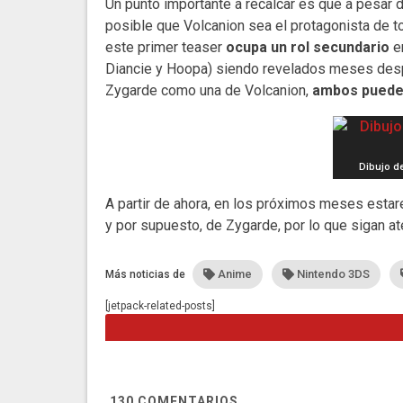
Un punto importante a recalcar es que a pesar d
posible que Volcanion sea el protagonista de t
este primer teaser
ocupa un rol secundario
en
Diancie y Hoopa) siendo revelados meses despu
Zygarde como una de Volcanion,
ambos pueden
Dibujo de
A partir de ahora, en los próximos meses estar
y por supuesto, de Zygarde, por lo que sigan 
Anime
Nintendo 3DS
Más noticias de
[jetpack-related-posts]
130
COMENTARIOS