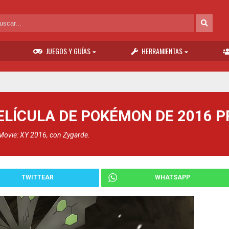
JUEGOS Y GUÍAS
HERRAMIENTAS
PELÍCULA DE POKÉMON DE 2016 
Movie: XY 2016, con Zygarde.
TWITTEAR
WHATSAPP