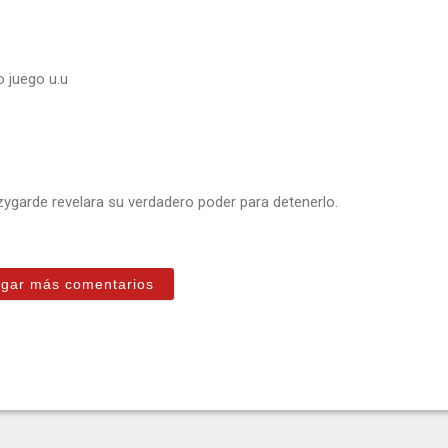
 juego u.u
zygarde revelara su verdadero poder para detenerlo.
gar más comentarios