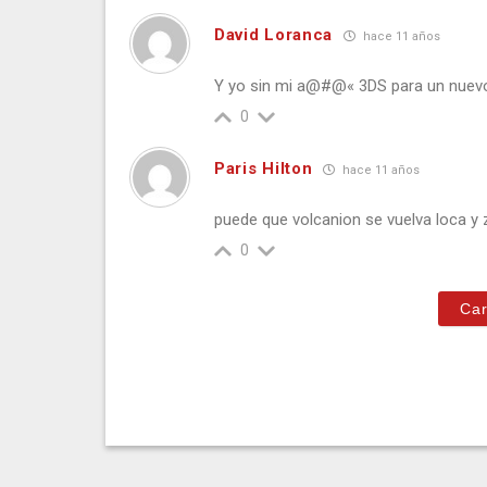
David Loranca
hace 11 años
Y yo sin mi a@#@« 3DS para un nuevo
0
Paris Hilton
hace 11 años
puede que volcanion se vuelva loca y 
0
Car