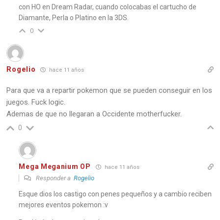
con HO en Dream Radar, cuando colocabas el cartucho de
Habi
Diamante, Perla o Platino en la 3DS.
Natu
0
Obje
Rogelio
Mov
hace 11 años
T
Para que va a repartir pokemon que se pueden conseguir en los
juegos. Fuck logic.
Ademas de que no llegaran a Occidente motherfucker.
0
Mega Meganium OP
hace 11 años
Gira
Responder a
Rogelio
Nive
Esque dios los castigo con penes pequeños y a cambio reciben
mejores eventos pokemon :v
Habi