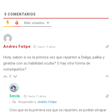
Natu
5
COMENTARIOS
Mod
Más votados
Obje
Mov
Andrés Felipe
hace 11 años
Hola, saben si es la primera vez que reparten a Dialga, palkia y
giratina con su habilidad oculta? O hay otra forma de
conseguirlos?
0
Smile
hace 11 años
Palk
Responder a
Andrés Felipe
Nive
Creo que es la primera vez que os reparten; se podían atrapar