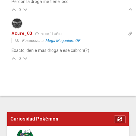
(For
Perdón la droga me tiene loco
Levi
0
orig
Natu
Azure_00
hace 11 años
Obje
Responder a
Mega Meganium OP
Exacto, denle mas droga a ese cabron(?)
Mov
0
h
Curiosidad Pokémon
Kyu