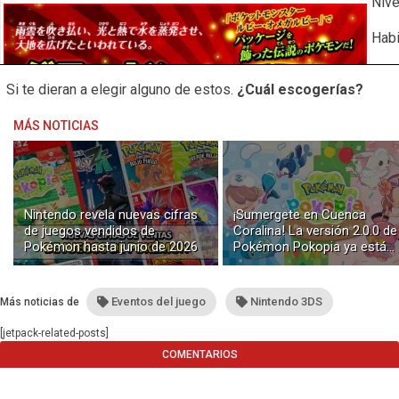
Nive
Habi
Natu
Si te dieran a elegir alguno de estos.
¿Cuál escogerías?
Obje
MÁS NOTICIAS
Mov
Nintendo revela nuevas cifras
¡Sumergete en Cuenca
de juegos vendidos de
Coralina! La versión 2.0.0 de
Pokémon hasta junio de 2026
Pokémon Pokopia ya está
disponible con buceo y
construcción submarina
Eventos del juego
Nintendo 3DS
Más noticias de
Dia
[jetpack-related-posts]
COMENTARIOS
Nive
Habi