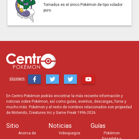
Tornadus es el único Pokémon de tipo volador
Nive
puro.
Habi
Natu
Obje
Mov
SÍGUENOS
En Centro Pokémon podrás encontrar la más reciente información y
noticias sobre Pokémon, así como guías, eventos, descargas, foros y
mucho más. Pokémon y el resto de nombres relacionados son propiedad
de Nintendo, Creatures Inc y Game Freak 1996-2026.
h
Sitio
Noticias
Guías
Acerca de
Videojuegos
Pokémon
1 Ca
Escarlata y