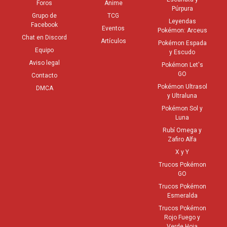
Foros
Anime
mund
Púrpura
Grupo de
TCG
Rayo
Leyendas
Facebook
Eventos
Pokémon: Arceus
conv
Chat en Discord
Artículos
Pokémon Espada
Kyur
Equipo
y Escudo
es K
Aviso legal
Pokémon Let's
ataq
GO
Contacto
Llam
Pokémon Ultrasol
DMCA
y Ultraluna
2 Ca
Pokémon Sol y
cara
Luna
fusi
Rubí Omega y
en 
Zafiro Alfa
si e
X y Y
el a
Trucos Pokémon
GO
Llam
Trucos Pokémon
Esmeralda
Trucos Pokémon
Rojo Fuego y
Verde Hoja