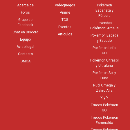
Acerca de
Videojuegos
Pokémon
Escarlata y
Foros
Anime
Púrpura
Grupo de
TCG
Leyendas
Facebook
Eventos
Pokémon: Arceus
Chat en Discord
Artículos
Pokémon Espada
Equipo
y Escudo
Aviso legal
Pokémon Let's
GO
Contacto
Pokémon Ultrasol
DMCA
y Ultraluna
Pokémon Sol y
Luna
Rubí Omega y
Zafiro Alfa
X y Y
Trucos Pokémon
GO
Trucos Pokémon
Esmeralda