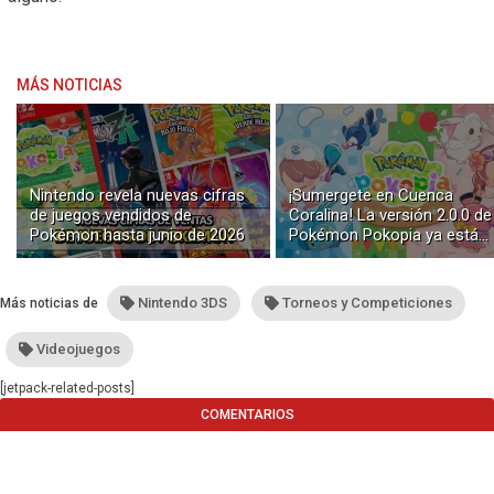
MÁS NOTICIAS
Nintendo revela nuevas cifras
¡Sumergete en Cuenca
de juegos vendidos de
Coralina! La versión 2.0.0 de
Pokémon hasta junio de 2026
Pokémon Pokopia ya está
disponible con buceo y
construcción submarina
Nintendo 3DS
Torneos y Competiciones
Más noticias de
Videojuegos
[jetpack-related-posts]
COMENTARIOS