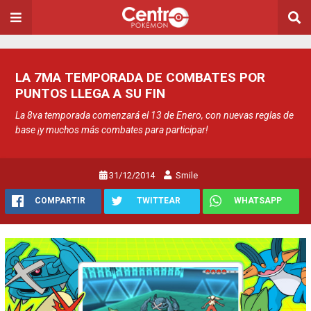
LA 7MA TEMPORADA DE COMBATES POR
PUNTOS LLEGA A SU FIN
La 8va temporada comenzará el 13 de Enero, con nuevas reglas de
base ¡y muchos más combates para participar!
31/12/2014
Smile
COMPARTIR
TWITTEAR
WHATSAPP