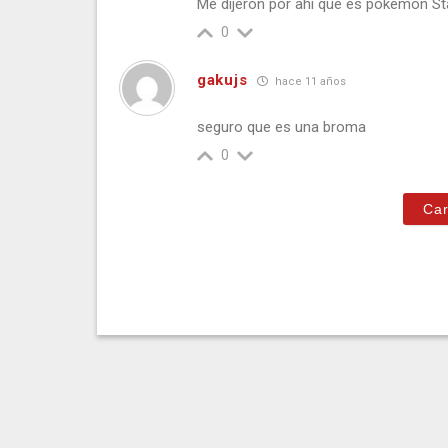
Me dijeron por ahi que es pokemon St
0
gakujs
hace 11 años
seguro que es una broma
0
Car