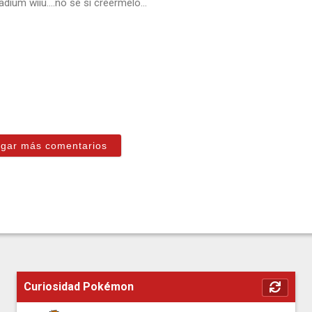
adium wiiu….no se si creermelo…
gar más comentarios
Curiosidad Pokémon