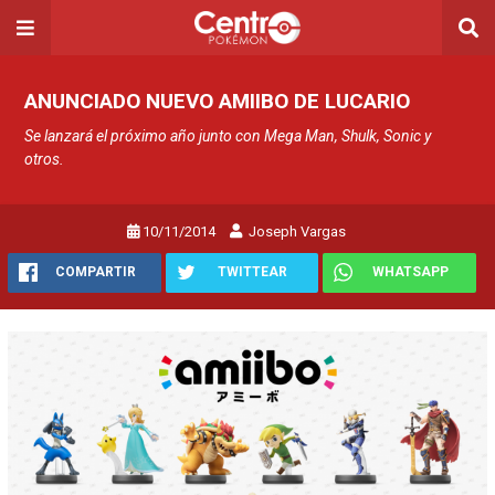
ANUNCIADO NUEVO AMIIBO DE LUCARIO
Se lanzará el próximo año junto con Mega Man, Shulk, Sonic y
otros.
10/11/2014
Joseph Vargas
COMPARTIR
TWITTEAR
WHATSAPP