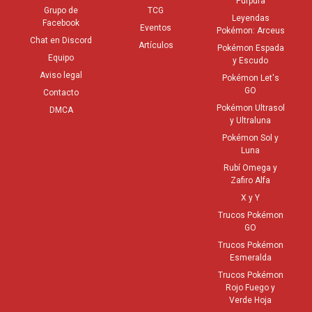
Púrpura
Grupo de
TCG
Leyendas
Facebook
Eventos
Pokémon: Arceus
Chat en Discord
Artículos
Pokémon Espada
Equipo
y Escudo
Aviso legal
Pokémon Let's
GO
Contacto
Pokémon Ultrasol
DMCA
y Ultraluna
Pokémon Sol y
Luna
Rubí Omega y
Zafiro Alfa
X y Y
Trucos Pokémon
GO
Trucos Pokémon
Esmeralda
Trucos Pokémon
Rojo Fuego y
Verde Hoja