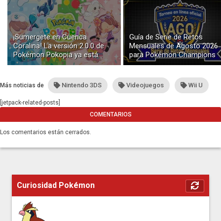
¡Sumergete en Cuenca
Guía de Serie de Retos
Coralina! La versión 2.0.0 de
Mensuales de Agosto 2026
Pokémon Pokopia ya está
para Pokémon Champions
disponible con buceo y
construcción submarina
Nintendo 3DS
Videojuegos
Wii U
Más noticias de
[jetpack-related-posts]
COMENTARIOS
Los comentarios están cerrados.
Curiosidad Pokémon