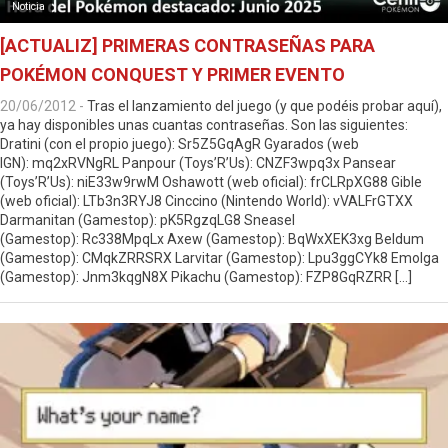
Noticia
[ACTUALIZ] PRIMERAS CONTRASEÑAS PARA
POKÉMON CONQUEST Y PRIMER EVENTO
20/06/2012
-
Tras el lanzamiento del juego (y que podéis probar aquí),
ya hay disponibles unas cuantas contraseñas. Son las siguientes:
Dratini (con el propio juego): Sr5Z5GqAgR Gyarados (web
IGN): mq2xRVNgRL Panpour (Toys’R’Us): CNZF3wpq3x Pansear
(Toys’R’Us): niE33w9rwM Oshawott (web oficial): frCLRpXG88 Gible
(web oficial): LTb3n3RYJ8 Cinccino (Nintendo World): vVALFrGTXX
Darmanitan (Gamestop): pK5RgzqLG8 Sneasel
(Gamestop): Rc338MpqLx Axew (Gamestop): BqWxXEK3xg Beldum
(Gamestop): CMqkZRRSRX Larvitar (Gamestop): Lpu3ggCYk8 Emolga
(Gamestop): Jnm3kqgN8X Pikachu (Gamestop): FZP8GqRZRR […]