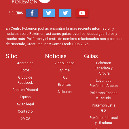
SÍGUENOS
En Centro Pokémon podrás encontrar la más reciente información y
noticias sobre Pokémon, así como guías, eventos, descargas, foros y
mucho más. Pokémon y el resto de nombres relacionados son propiedad
de Nintendo, Creatures Inc y Game Freak 1996-2026.
Sitio
Noticias
Guías
Acerca de
Videojuegos
Pokémon
Escarlata y
Foros
Anime
Púrpura
Grupo de
TCG
Leyendas
Facebook
Eventos
Pokémon: Arceus
Chat en Discord
Artículos
Pokémon Espada
Equipo
y Escudo
Aviso legal
Pokémon Let's
GO
Contacto
Pokémon Ultrasol
DMCA
y Ultraluna