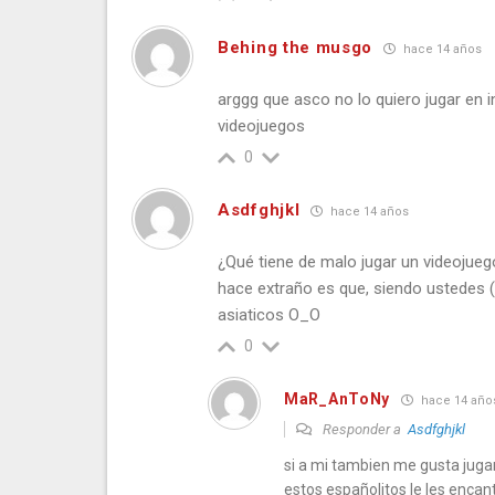
Behing the musgo
hace 14 años
arggg que asco no lo quiero jugar en i
videojuegos
0
Asdfghjkl
hace 14 años
¿Qué tiene de malo jugar un videojueg
hace extraño es que, siendo ustedes 
asiaticos O_O
0
MaR_AnToNy
hace 14 año
Responder a
Asdfghjkl
si a mi tambien me gusta juga
estos españolitos le les encan