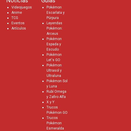
Noticias
Guías
Videojuegos
Pokémon
Anime
Escarlata y
TCG
Púrpura
Eventos
Leyendas
Artículos
Pokémon:
Arceus
Pokémon
Espada y
Escudo
Pokémon
Let's GO
Pokémon
Ultrasol y
Ultraluna
Pokémon Sol
y Luna
Rubí Omega
y Zafiro Alfa
X y Y
Trucos
Pokémon GO
Trucos
Pokémon
Esmeralda