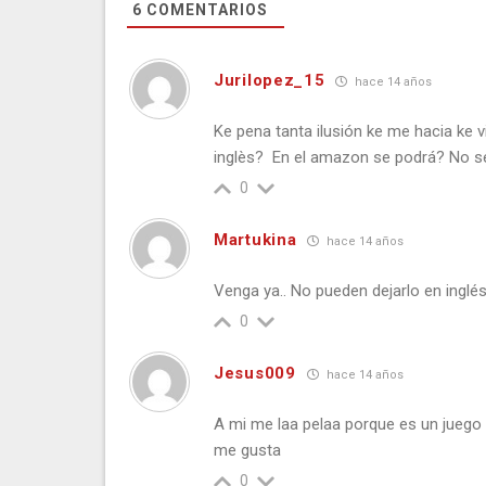
6
COMENTARIOS
Jurilopez_15
hace 14 años
Ke pena tanta ilusión ke me hacia ke 
inglès? En el amazon se podrá? No se
0
Martukina
hace 14 años
Venga ya.. No pueden dejarlo en inglé
0
Jesus009
hace 14 años
A mi me laa pelaa porque es un jueg
me gusta
0