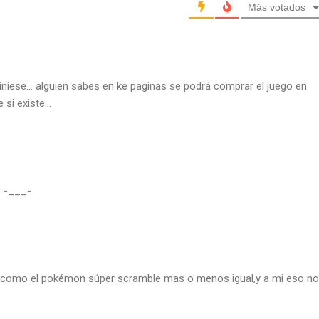
Más votados
viniese… alguien sabes en ke paginas se podrá comprar el juego en
 si existe…
s -___-
o como el pokémon súper scramble mas o menos igual,y a mi eso no