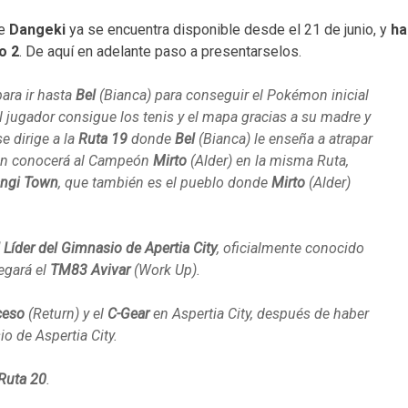
de
Dangeki
ya se encuentra disponible desde el 21 de junio, y
ha
o 2
. De aquí en adelante paso a presentarselos.
ara ir hasta
Bel
(Bianca) para conseguir el Pokémon inicial
 jugador consigue los tenis y el mapa gracias a su madre y
se dirige a la
Ruta 19
donde
Bel
(Bianca) le enseña a atrapar
ién conocerá al Campeón
Mirto
(Alder) en la misma Ruta,
ngi Town
, que también es el pueblo donde
Mirto
(Alder)
 Líder del Gimnasio de Apertia City
, oficialmente conocido
egará el
TM83
Avivar
(Work Up).
ceso
(Return) y el
C-Gear
en Aspertia City, después de haber
io de Aspertia City.
Ruta 20
.