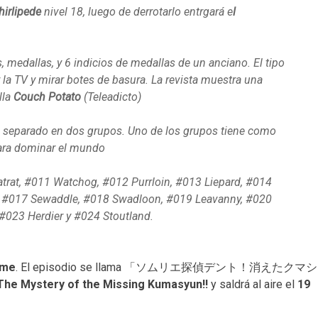
irlipede
nivel 18, luego de derrotarlo entrgará e
l
 medallas, y 6 indicios de medallas de un anciano. El tipo
la TV y mirar botes de basura. La revista muestra una
lla
Couch Potato
(Teleadicto)
 separado en dos grupos. Uno de los grupos tiene como
ara dominar el mundo
rat, #011 Watchog, #012 Purrloin, #013 Liepard, #014
t, #017 Sewaddle, #018 Swadloon, #019 Leavanny, #020
 #023 Herdier y #024 Stoutland.
ime
. El episodio se llama 「ソムリエ探偵デント！消えたクマシ
The Mystery of the Missing Kumasyun!!
y saldrá al aire el
19