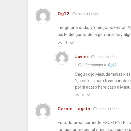
Og12
hace 14 años
Tengo una duda, yo tengo pokemon Ne
parte del gusto de la persona, hay alg
0
Javier
hace 14 años
Responder a
Og12
Segun dijo Masuda tenias k es
2,creo k es para k concuerde m
por si acaso hare caso a Masu
0
Carolo... again
hace 14 años
Es todo practicamente EXCELENTE. Lo
los que aparecen al principio, espero