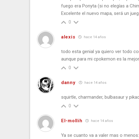
fuego era Ponyta (si no elegías a Chi
Excelente el nuevo mapa, será un juego
0
alexis
hace 14 años
todo esta genial ya quiero ver todo comp
aunque para mi cpokemon es la mejor
0
danny
hace 14 años
squirtle, charmander, bulbasaur y pika
0
El-mollih
hace 14 años
Ya se cuanto va a valer mas o menos: