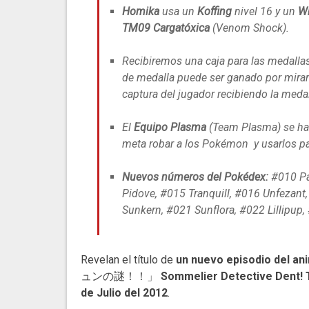
Homika
usa un
Koffing
nivel 16 y un
Wh
TM09 Cargatóxica
(Venom Shock).
Recibiremos una caja para las medallas,
de medalla puede ser ganado por mirar 
captura del jugador recibiendo la meda
El
Equipo Plasma
(Team Plasma) se ha
meta robar a los Pokémon y usarlos p
Nuevos números del Pokédex:
#010 Pat
Pidove, #015 Tranquill, #016 Unfezan
Sunkern, #021 Sunflora, #022 Lillipup,
Revelan el título de
un nuevo episodio del an
ュンの謎！！」
Sommelier Detective Dent! 
de Julio del 2012
.