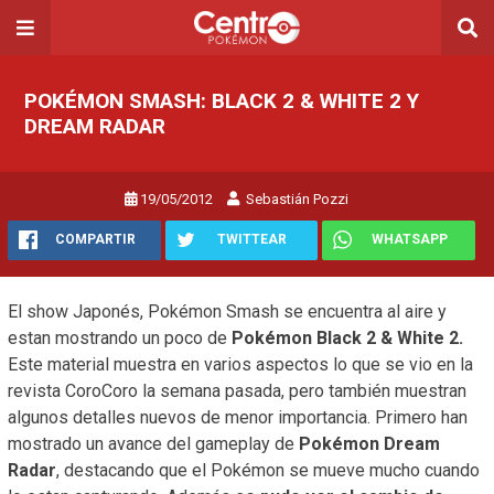
POKÉMON SMASH: BLACK 2 & WHITE 2 Y
DREAM RADAR
19/05/2012
Sebastián Pozzi
COMPARTIR
TWITTEAR
WHATSAPP
El show Japonés, Pokémon Smash se encuentra al aire y
estan mostrando un poco de
Pokémon Black 2 & White 2.
Este material muestra en varios aspectos lo que se vio en la
revista CoroCoro la semana pasada, pero también muestran
algunos detalles nuevos de menor importancia. Primero han
mostrado un avance del gameplay de
Pokémon Dream
Radar
, destacando que el Pokémon se mueve mucho cuando