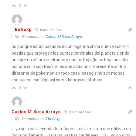
0
Thofickp
hace 14 años
Responder a
Carlos M.Sosa Arroyo
no por que están basados en un legenda china que va sobre 4
bestias que protegen los puntos cardinales del planeta siendo
un tigre un pájaro un dragón y una tortuga (la tortuga no esta
por que solo son tres) no es que cada uno represente un trio
diferente de pokemon en todo caso los regis no son monos
son bueno con algo así como figuras o estatuas
0
Carlos M.Sosa Arroyo
hace 14 años
Responder a
Thofickp
si ya se a cual leyenda te refieres … es la misma que utilizan en
Digimon Tamers … para las bestias cardinales … :3 … yo no digo