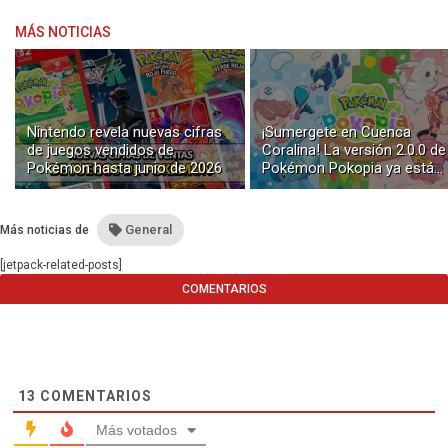
MÁS NOTICIAS
Nintendo revela nuevas cifras
¡Sumergete en Cuenca
de juegos vendidos de
Coralina! La versión 2.0.0 de
Pokémon hasta junio de 2026
Pokémon Pokopia ya está
disponible con buceo y
construcción submarina
General
Más noticias de
[jetpack-related-posts]
COMENTARIOS
13
COMENTARIOS
Más votados