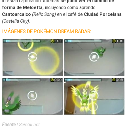
lo estan capturando. Además
se pudo ver el cambio de
forma de Meloetta,
incluyendo como aprende
Cantoarcaico
(Relic Song)
en el café de
Ciudad Porcelana
(Castelia City)
.
IMÁGENES DE POKÉMON DREAM RADAR:
Fuente
| Serebii.net