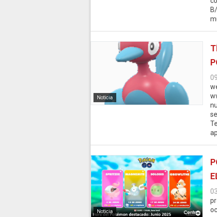
c
B/
mu
T
P
0
we
ww
Noticia
nu
se
Te
ap
P
E
0
pr
oc
Noticia