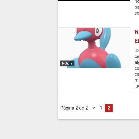
no
ba
se
N
E
0
ce
al
Noticia
co
ce
mu
ju
Página 2 de 2
«
1
2