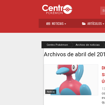
NOTICIAS
ARTÍCULOS
Centro Pokémon
Archivo de noticias
Archivos de abril del 20
D
S
Ú
1
Noticia
co
ev
qu