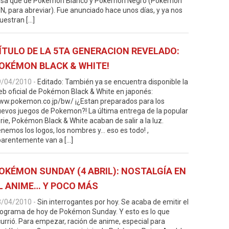
osa que de Pokémon Blanco y Pokémon Negro (Pokémon
N, para abreviar). Fue anunciado hace unos días, y ya nos
estran […]
ÍTULO DE LA 5TA GENERACION REVELADO:
OKÉMON BLACK & WHITE!
9/04/2010
-
Editado: También ya se encuentra disponible la
b oficial de Pokémon Black & White en japonés:
w.pokemon.co.jp/bw/ ¡¿Estan preparados para los
evos juegos de Pokemon?! La última entrega de la popular
rie, Pokémon Black & White acaban de salir a la luz.
nemos los logos, los nombres y… eso es todo! ,
arentemente van a […]
OKÉMON SUNDAY (4 ABRIL): NOSTALGÍA EN
L ANIME… Y POCO MÁS
3/04/2010
-
Sin interrogantes por hoy. Se acaba de emitir el
ograma de hoy de Pokémon Sunday. Y esto es lo que
urrió. Para empezar, ración de anime, especial para