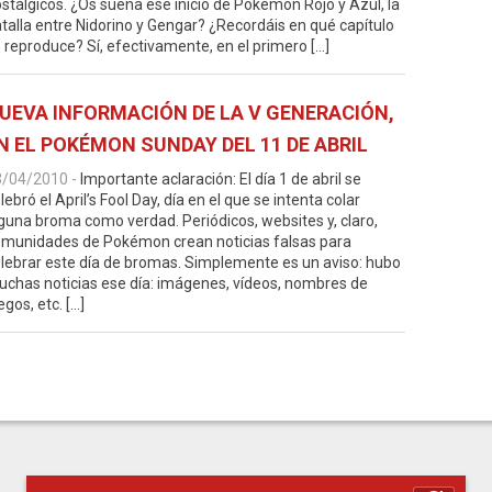
stálgicos. ¿Os suena ese inicio de Pokémon Rojo y Azul, la
talla entre Nidorino y Gengar? ¿Recordáis en qué capítulo
 reproduce? Sí, efectivamente, en el primero […]
UEVA INFORMACIÓN DE LA V GENERACIÓN,
N EL POKÉMON SUNDAY DEL 11 DE ABRIL
3/04/2010
-
Importante aclaración: El día 1 de abril se
lebró el April’s Fool Day, día en el que se intenta colar
guna broma como verdad. Periódicos, websites y, claro,
munidades de Pokémon crean noticias falsas para
lebrar este día de bromas. Simplemente es un aviso: hubo
chas noticias ese día: imágenes, vídeos, nombres de
egos, etc. […]