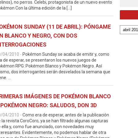
elinos), no perros. Celebi, protagonista de un nuevo evento
kémon Con la última edición de la […]
OKÉMON SUNDAY (11 DE ABRIL): PÓNGAME
N BLANCO Y NEGRO, CON DOS
NTERROGACIONES
0/04/2010
-
Pokémon Sunday se acaba de emitir y, como
a de esperar, se presentaron los nuevos juegos de
okémon RPG: Pokémon Blanco y Pokémon Negro. Así
smo, dos interrogantes serán desvelados la semana que
ene. …
RIMERAS IMÁGENES DE POKÉMON BLANCO
 POKÉMON NEGRO: SALUDOS, DON 3D
0/04/2010
-
Como era de esperar, antes de la publicación
 la revista CoroCoro, ya se han filtrado algunas capturas
 ella y, como fue anunciado, con novedades muy
teresantes. Evidentemente, no podemos hablar de otra