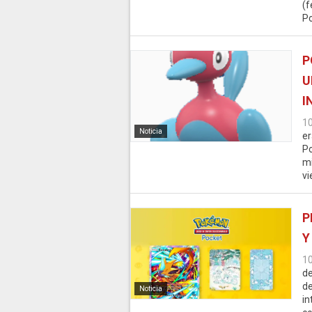
(f
Po
P
U
I
1
Noticia
er
P
mi
vi
P
Y
1
de
de
Noticia
in