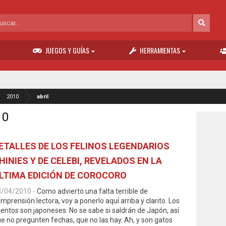
JUEGOS Y GUÍAS
HERRAMIENTAS
2010
abril
10
ETALLES DE LOS FELINOS LEGENDARIOS
HINIES Y DE CELEBI, REVELADOS EN LA
LTIMA EDICIÓN DE COROCORO
3/04/2010
-
Como advierto una falta terrible de
mprensión lectora, voy a ponerlo aquí arriba y clarito. Los
entos son japoneses. No se sabe si saldrán de Japón, así
e no pregunten fechas, que no las hay. Ah, y son gatos