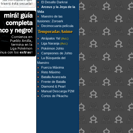
El Desafio Darkrai
Arceus y la Joya de la
Vida
Maestro de las
Ilusiones: Zoroark
Decimocuarta película
Temporadas Anime
Atrápalos Ya!
(Act.)
Liga Naranja
(Act.)
Pokémon Johto
Campeones de Johto
La Búsqueda del
Maestro
Fuerza Máxima
Reto Máximo
Batalla Avanzada
Frente de Batalla
Diamond & Pearl
Manual Descarga P2M
Cortos de Pikachu