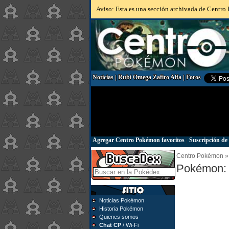
Aviso: Esta es una sección archivada de Centro P
Noticias
|
Rubí Omega Zafiro Alfa
|
Foros
Agregar Centro Pokémon favoritos
|
Suscripción de 
Centro Pokémon » 
Pokémon: L
Noticias Pokémon
Historia Pokémon
Quienes somos
Chat CP
/ Wi-Fi