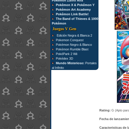
Pokémon Zafiro Alfa
Pokémon X & Pokémon Y
Pokémon Art Academy
Pokémon Link Battle!
The Band of Thieves & 1000
Pokémon
Juegos V Gen
Edición Negra & Blanca 2
Pokemon Conquest
Pokémon Negro & Blanco
Pokémon Rumble Blast
PokéPark 2 Wii
Pokédex 3D
Mundo Misterioso:
Portales
al Infinito
Rating:
G (Apto para
Fecha de lanzamien
Caracteristicas de 