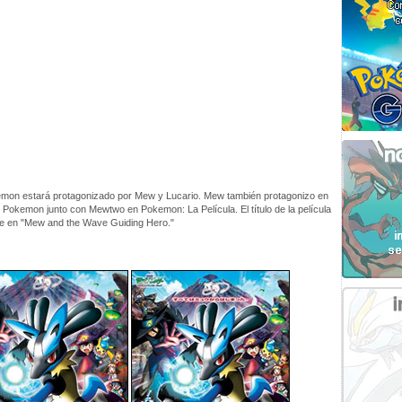
emon estará protagonizado por Mew y Lucario. Mew también protagonizo en
e Pokemon junto con Mewtwo en Pokemon: La Película. El título de la película
ce en "Mew and the Wave Guiding Hero."