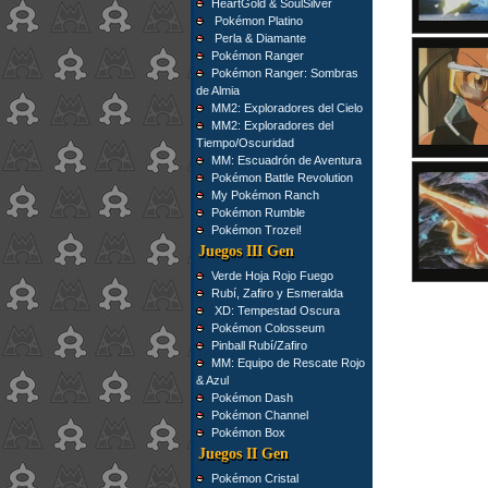
HeartGold & SoulSilver
Pokémon Platino
Perla & Diamante
Pokémon Ranger
Pokémon Ranger: Sombras
de Almia
MM2: Exploradores del Cielo
MM2: Exploradores del
Tiempo/Oscuridad
MM: Escuadrón de Aventura
Pokémon Battle Revolution
My Pokémon Ranch
Pokémon Rumble
Pokémon Trozei!
Juegos III Gen
Verde Hoja Rojo Fuego
Rubí, Zafiro y Esmeralda
XD: Tempestad Oscura
Pokémon Colosseum
Pinball Rubí/Zafiro
MM: Equipo de Rescate Rojo
& Azul
Pokémon Dash
Pokémon Channel
Pokémon Box
Juegos II Gen
Pokémon Cristal