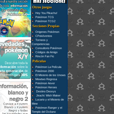
Otros juegos
Hey You Pikachu!
Pokémon TCG
Pokémon TCG2
Secciones Propias
Origenes Pokémon
CPokéventos
Torneos y
Competencias
Consultorio Pokémon
Códigos de Amigo
Rincón Fan Fic
Películas
Pokémon La Película
Pokémon 2000
El Misterio de los Unows
Mewtwo Regresa
Pokémon 4ever
Pokémon Heroes
Destino Deoxys
Jirachi: Wish Maker
Lucario y el Misterio de
Mew
Pokémon Ranger y el
Templo del Océano