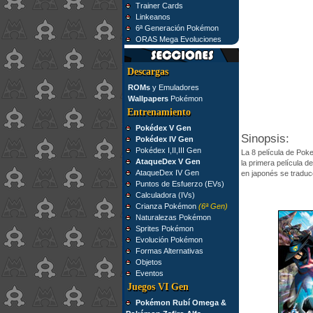
Trainer Cards
Linkeanos
6ª Generación Pokémon
ORAS Mega Evoluciones
Descargas
ROMs
y Emuladores
Wallpapers
Pokémon
Entrenamiento
Pokédex V Gen
Sinopsis:
Pokédex IV Gen
Pokédex I,II,III Gen
La 8 película de Pok
AtaqueDex V Gen
la primera película d
AtaqueDex IV Gen
en japonés se tradu
Puntos de Esfuerzo (EVs)
Calculadora (IVs)
Crianza Pokémon
(6ª Gen)
Naturalezas Pokémon
Sprites Pokémon
Evolución Pokémon
Formas Alternativas
Objetos
Eventos
Juegos VI Gen
Pokémon Rubí Omega &