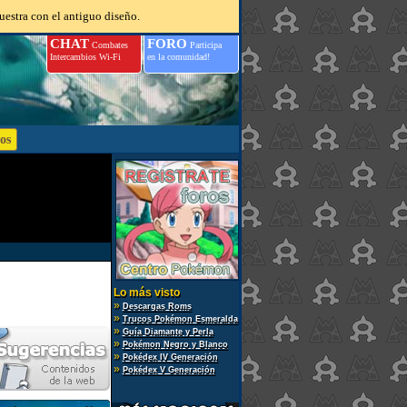
uestra con el antiguo diseño.
CHAT
FORO
Combates
Participa
Intercambios Wi-Fi
en la comunidad!
Lo más visto
»
Descargas Roms
»
Trucos Pokémon Esmeralda
»
Guía Diamante y Perla
»
Pokémon Negro y Blanco
»
Pokédex IV Generación
»
Pokédex V Generación