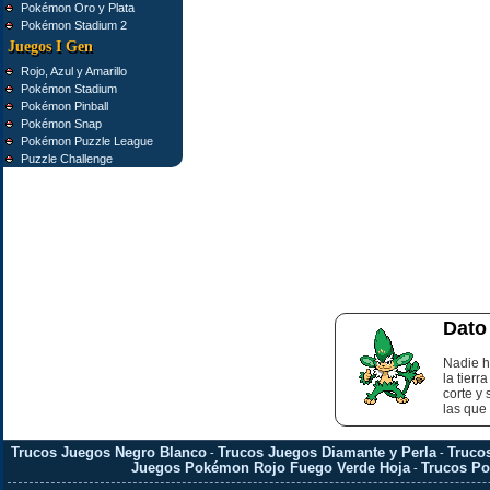
Pokémon Oro y Plata
Pokémon Stadium 2
Juegos I Gen
Rojo, Azul y Amarillo
Pokémon Stadium
Pokémon Pinball
Pokémon Snap
Pokémon Puzzle League
Puzzle Challenge
Dato
Nadie h
la tier
corte y
las que
Trucos Juegos Negro Blanco
Trucos Juegos Diamante y Perla
Truco
-
-
Juegos Pokémon Rojo Fuego Verde Hoja
Trucos P
-