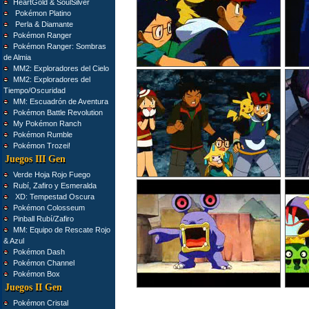
HeartGold & SoulSilver
Pokémon Platino
Perla & Diamante
Pokémon Ranger
Pokémon Ranger: Sombras
de Almia
MM2: Exploradores del Cielo
MM2: Exploradores del
Tiempo/Oscuridad
MM: Escuadrón de Aventura
Pokémon Battle Revolution
My Pokémon Ranch
Pokémon Rumble
Pokémon Trozei!
Juegos III Gen
Verde Hoja Rojo Fuego
Rubí, Zafiro y Esmeralda
XD: Tempestad Oscura
Pokémon Colosseum
Pinball Rubí/Zafiro
MM: Equipo de Rescate Rojo
& Azul
Pokémon Dash
Pokémon Channel
Pokémon Box
Juegos II Gen
Pokémon Cristal