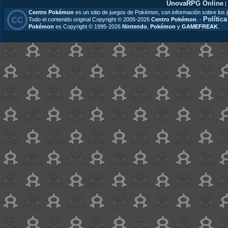
UnovaRPG Online
|
Centro Pokémon
es un sitio de juegos de Pokémon, con información sobre los 
Polític
Todo el contenido original Copyright © 2005-2026
Centro Pokémon
. -
Pokémon
es Copyright © 1995-2026
Nintendo
,
Pokémon
y
GAMEFREAK
.