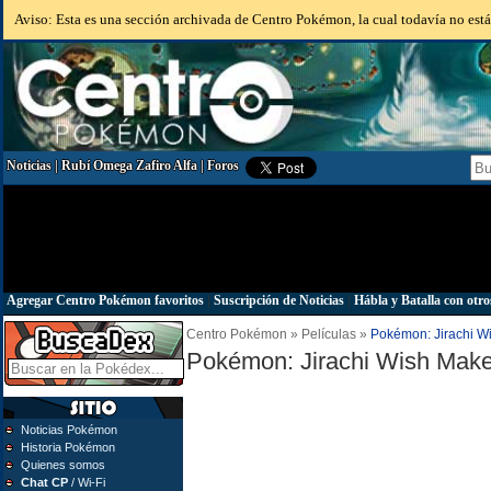
Aviso: Esta es una sección archivada de Centro Pokémon, la cual todavía no está 
Noticias
|
Rubí Omega Zafiro Alfa
|
Foros
Agregar Centro Pokémon favoritos
|
Suscripción de Noticias
|
Hábla y Batalla con otro
Centro Pokémon » Películas »
Pokémon: Jirachi W
Pokémon: Jirachi Wish Make
Noticias Pokémon
Historia Pokémon
Quienes somos
Chat CP
/ Wi-Fi