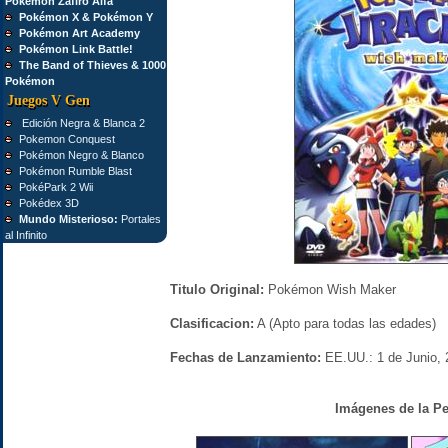
Pokémon Zafiro Alfa
Pokémon X & Pokémon Y
Pokémon Art Academy
Pokémon Link Battle!
The Band of Thieves & 1000
Pokémon
Juegos V Gen
Edición Negra & Blanca 2
Pokemon Conquest
Pokémon Negro & Blanco
Pokémon Rumble Blast
PokéPark 2 Wii
Pokédex 3D
Mundo Misterioso:
Portales
al Infinito
Titulo Original:
Pokémon Wish Maker
Clasificacion:
A (Apto para todas las edades)
Fechas de Lanzamiento:
EE.UU.: 1 de Junio, 2
Imágenes de la Pe