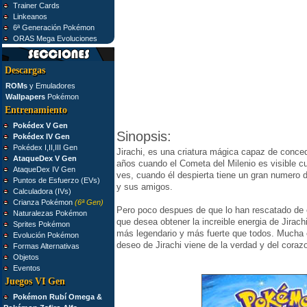
Trainer Cards
Linkeanos
6ª Generación Pokémon
ORAS Mega Evoluciones
Descargas
ROMs
y Emuladores
Wallpapers
Pokémon
Entrenamiento
Pokédex V Gen
Sinopsis:
Pokédex IV Gen
Pokédex I,II,III Gen
Jirachi, es una criatura mágica capaz de conce
AtaqueDex V Gen
años cuando el Cometa del Milenio es visible cu
AtaqueDex IV Gen
ves, cuando él despierta tiene un gran numero 
Puntos de Esfuerzo (EVs)
y sus amigos.
Calculadora (IVs)
Crianza Pokémon
(6ª Gen)
Pero poco despues de que lo han rescatado de 
Naturalezas Pokémon
que desea obtener la increible energia de Jirach
Sprites Pokémon
más legendario y más fuerte que todos. Mucha e
Evolución Pokémon
deseo de Jirachi viene de la verdad y del coraz
Formas Alternativas
Objetos
Eventos
Juegos VI Gen
Pokémon Rubí Omega &