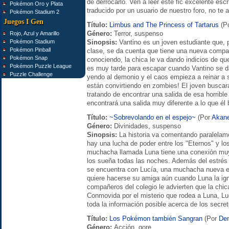
de derrocarlo. Ven a leer este fic excelente escr
Pokémon Oro y Plata
traducido por un usuario de nuestro foro, no te a
Pokémon Stadium 2
Juegos I Gen
Título:
Limbus and The Princess of Tartarus
(P
Género:
Terror, suspenso
Rojo, Azul y Amarillo
Pokémon Stadium
Sinopsis:
Vantino es un joven estudiante que, 
Pokémon Pinball
clase, se da cuenta que tiene una nueva compa
Pokémon Snap
conociendo, la chica le va dando indicios de que
Pokémon Puzzle League
es muy tarde para escapar cuando Vantino se d
Puzzle Challenge
yendo al demonio y el caos empieza a reinar a 
están convirtiendo en zombies! El joven busca
tratando de encontrar una salida de esa horrible
encontrará una salida muy diferente a lo que él
Título:
~Sobrevolando en el espejo~
(Por
Akane
Género:
Divinidades, suspenso
Sinopsis:
La historia va comentando paralelam
hay una lucha de poder entre los "Eternos" y lo
muchacha llamada Luna tiene una conexión muy
los sueña todas las noches. Además del estrés
se encuentra con Lucía, una muchacha nueva en
quiere hacerse su amiga aún cuando Luna la ig
compañeros del colegio le advierten que la chic
Conmovida por el misterio que rodea a Luna, Lu
toda la información posible acerca de los secret
Título:
Los Pokémon también Sangran
(Por
De
Género:
Acción, gore.