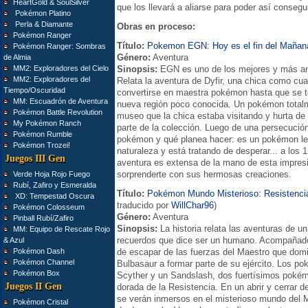
HeartGold & SoulSilver
que los llevará a aliarse para poder así consegu
Pokémon Platino
Perla & Diamante
Obras en proceso:
Pokémon Ranger
Título:
Pokemon EGN: Hoy es el fin del Mañan
Pokémon Ranger: Sombras
Género:
Aventura
de Almia
MM2: Exploradores del Cielo
Sinopsis:
EGN es uno de los mejores y más anti
MM2: Exploradores del
Relata la aventura de Dyfir, una chica como cua
Tiempo/Oscuridad
convertirse en maestra pokémon hasta que se 
MM: Escuadrón de Aventura
nueva región poco conocida. Un pokémon total
Pokémon Battle Revolution
museo que la chica estaba visitando y hurta de 
My Pokémon Ranch
parte de la colección. Luego de una persecución
Pokémon Rumble
pokémon y qué planea hacer: es un pokémon leg
Pokémon Trozei!
naturaleza y está tratando de desperar... a los 
Juegos III Gen
aventura es extensa de la mano de esta impresi
sorprenderte con sus hermosas creaciones.
Verde Hoja Rojo Fuego
Rubí, Zafiro y Esmeralda
Título:
Pokémon Mundo Misterioso: Resistenci
XD: Tempestad Oscura
traducido por
WillChar96
)
Pokémon Colosseum
Género:
Aventura
Pinball Rubí/Zafiro
Sinopsis:
La historia relata las aventuras de 
MM: Equipo de Rescate Rojo
recuerdos que dice ser un humano. Acompañado 
& Azul
Pokémon Dash
de escapar de las fuerzas del Maestro que domin
Pokémon Channel
Bulbasaur a formar parte de su ejército. Los p
Pokémon Box
Scyther y un Sandslash, dos fuertísimos pokém
Juegos II Gen
dorada de la Resistencia. En un abrir y cerrar d
se verán inmersos en el misterioso mundo del M
Pokémon Cristal