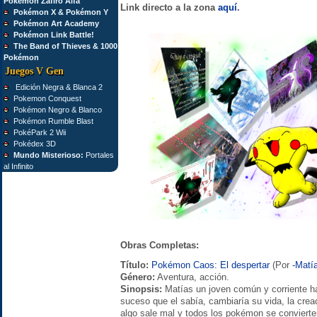
Pokémon Zafiro Alfa
Link directo a la zona
aquí
.
Pokémon X & Pokémon Y
Pokémon Art Academy
Pokémon Link Battle!
The Band of Thieves & 1000
Pokémon
Juegos V Gen
Edición Negra & Blanca 2
Pokemon Conquest
Pokémon Negro & Blanco
Pokémon Rumble Blast
PokéPark 2 Wii
Pokédex 3D
Mundo Misterioso:
Portales
al Infinito
Obras Completas:
Título:
Pokémon Caos: El despertar
(Por
-Matí
Género:
Aventura, acción.
Sinopsis:
Matías un joven común y corriente ha
suceso que el sabía, cambiaría su vida, la cre
algo sale mal y todos los pokémon se convierte