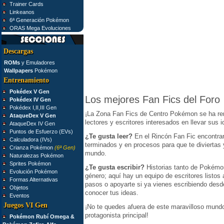
Trainer Cards
Linkeanos
6ª Generación Pokémon
ORAS Mega Evoluciones
Descargas
ROMs
y Emuladores
Wallpapers
Pokémon
Entrenamiento
Pokédex V Gen
Los mejores Fan Fics del Foro
Pokédex IV Gen
Pokédex I,II,III Gen
¡La Zona Fan Fics de Centro Pokémon se ha re
AtaqueDex V Gen
lectores y escritores interesados en llevar sus 
AtaqueDex IV Gen
Puntos de Esfuerzo (EVs)
¿Te gusta leer?
En el Rincón Fan Fic encontra
Calculadora (IVs)
terminados y en procesos para que te diviertas
Crianza Pokémon
(6ª Gen)
mundo.
Naturalezas Pokémon
Sprites Pokémon
¿Te gusta escribir?
Historias tanto de Pokémo
Evolución Pokémon
género; aquí hay un equipo de escritores listos 
Formas Alternativas
pasos o apoyarte si ya vienes escribiendo des
Objetos
conocer tus ideas.
Eventos
Juegos VI Gen
¡No te quedes afuera de este maravilloso mundo
protagonista principal!
Pokémon Rubí Omega &