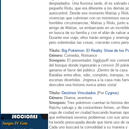
despiadados. Una lluviosa tarde, él es salvado 
pequeño Riolu, que era diferente a los demás p
autocontrol. Desde ese momento Matías y Riolu
vivencias que culminan con un misterioso secue
horribles circunstancias, Matías y Riolu, junto
amigo de Matías, se embarcarán en un increíble
en busca de su familia y con el afán de salvar
Durante ese viaje, ellos harán amigos y enemig
pero sobretodas las cosas, crecerán como pers
Título:
Big Pokémon: El Reality Show de los 
Género:
Comedia, Romance
Sinopsis:
El presentador Jigglypuff nos coment
del bosque donde ingresarán a convivir 20 poké
ganarse el favor del público. ¡Dentro de la casa
Batallas entre ellos, odio, complots, trampas
escenas divertidas. ¡Ingresa a la casa más fa
descubre una historia nunca antes vista!
Título:
Destinos Vinculados
(Por
Cygnus
)
Género:
Drama, aventura
Sinopsis:
Tres pokémon cuentan la historia de
Raichu salvaje y de costumbres firmes, un Meow
viaja de ciudad en ciudad buscando buenas opor
que enfrentará severos problemas con sus amos
ha tenido preocupada desde que tiene uso de ra
Juegos IV Gen
Cada uno buscará la comodidad a su manera y e