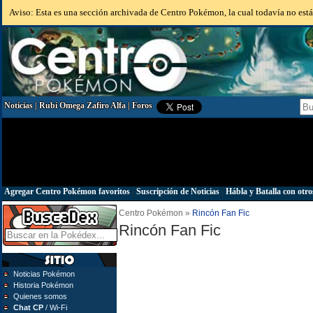
Aviso: Esta es una sección archivada de Centro Pokémon, la cual todavía no está 
Noticias
|
Rubí Omega Zafiro Alfa
|
Foros
Agregar Centro Pokémon favoritos
|
Suscripción de Noticias
|
Hábla y Batalla con otro
Centro Pokémon »
Rincón Fan Fic
Rincón Fan Fic
Noticias Pokémon
Historia Pokémon
Quienes somos
Chat CP
/ Wi-Fi