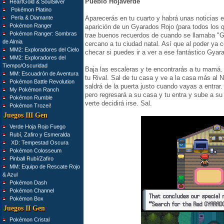
Pueblo Hojaverde
HeartGold & SoulSilver
Pokémon Platino
Perla & Diamante
Aparecerás en tu cuarto y habrá unas noticias e
Pokémon Ranger
aparición de un Gyarados Rojo (para todos los 
Pokémon Ranger: Sombras
trae buenos recuerdos de cuando se llamaba "G
de Almia
cercano a tu ciudad natal. Así que al poder ya c
MM2: Exploradores del Cielo
checar si puedes ir a ver a ese fantástico Gyar
MM2: Exploradores del
Tiempo/Oscuridad
Baja las escaleras y te encontrarás a tu mamá. E
MM: Escuadrón de Aventura
tu Rival. Sal de tu casa y ve a la casa más al No
Pokémon Battle Revolution
saldrá de la puerta justo cuando vayas a entrar.
My Pokémon Ranch
pero regresará a su casa y tu entra y sube a su
Pokémon Rumble
verte decidirá irse. Sal.
Pokémon Trozei!
Juegos III Gen
Verde Hoja Rojo Fuego
Rubí, Zafiro y Esmeralda
XD: Tempestad Oscura
Pokémon Colosseum
Pinball Rubí/Zafiro
MM: Equipo de Rescate Rojo
& Azul
Pokémon Dash
Pokémon Channel
Pokémon Box
Juegos II Gen
Pokémon Cristal