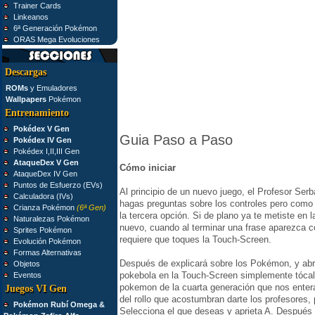
Trainer Cards
Linkeanos
6ª Generación Pokémon
ORAS Mega Evoluciones
Descargas
ROMs
y Emuladores
Wallpapers
Pokémon
Entrenamiento
Pokédex V Gen
Guia Paso a Paso
Pokédex IV Gen
Pokédex I,II,III Gen
AtaqueDex V Gen
Cómo iniciar
AtaqueDex IV Gen
Puntos de Esfuerzo (EVs)
Al principio de un nuevo juego, el Profesor Serb
Calculadora (IVs)
hagas preguntas sobre los controles pero como
Crianza Pokémon
(6ª Gen)
la tercera opción. Si de plano ya te metiste en 
Naturalezas Pokémon
nuevo, cuando al terminar una frase aparezca c
Sprites Pokémon
requiere que toques la Touch-Screen.
Evolución Pokémon
Formas Alternativas
Después de explicará sobre los Pokémon, y abri
Objetos
pokebola en la Touch-Screen simplemente tócala
Eventos
pokemon de la cuarta generación que nos enter
Juegos VI Gen
del rollo que acostumbran darte los profesores, p
Pokémon Rubí Omega &
Selecciona el que deseas y aprieta A. Después