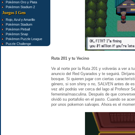
Pokémon Oro y Plata
Pokémon Stadium 2
Juegos I Gen
Rojo, Azul y Amarillo
Pokémon Stadium
Pokémon Pinball
Pokémon Snap
Pokémon Puzzle League
Puzzle Challenge
Ruta 201 y tu Vecino
Ve al norte por la Ruta 201 y volverás a ver a t
anuncio del Red Gyarados y te seguirá. Diríjans
bosque. Si quieren jugar con ciertas característ
género, si son shiny o no, SALVEN antes de est
vez ahí podrás ver cerca del lago al Profesor Se
femenina/masculina. Después de que conversen s
olvidó su portafolio en el pasto. Cuando se ace
por unos pokemon salvajes. Ahora es el moment