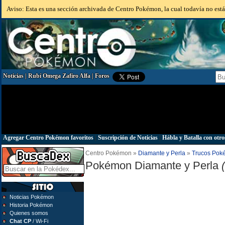
Aviso: Esta es una sección archivada de Centro Pokémon, la cual todavía no está 
Noticias
|
Rubí Omega Zafiro Alfa
|
Foros
Agregar Centro Pokémon favoritos
|
Suscripción de Noticias
|
Hábla y Batalla con otro
Centro Pokémon »
Diamante y Perla
»
Trucos Pok
Pokémon Diamante y Perla
Noticias Pokémon
Historia Pokémon
Quienes somos
Chat CP
/ Wi-Fi