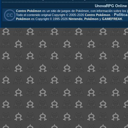
UnovaRPG Online
Centro Pokémon
es un sitio de juegos de Pokémon, con información sobre los 
Polític
Todo el contenido original Copyright © 2005-2026
Centro Pokémon
. -
Pokémon
es Copyright © 1995-2026
Nintendo
,
Pokémon
y
GAMEFREAK
.