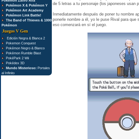
Pokémon Zafiro Alfa
de 5 letras a tu personaje (los japoneses usan
Pokémon X & Pokémon Y
Pokémon Art Academy
Inmediatamente después de poner tu nombre apa
Pokémon Link Battle!
ponerle nombre a él, yo le puse Rival para que se
The Band of Thieves & 1000
eso comenzará en sí el juego.
Pokémon
Juegos V Gen
Edición Negra & Blanca 2
Pokemon Conquest
Pokémon Negro & Blanco
Pokémon Rumble Blast
PokéPark 2 Wii
Pokédex 3D
Mundo Misterioso:
Portales
al Infinito