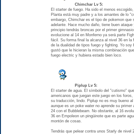
Chimchar Lv 5:
El starter de fuego. Ha sido el menos escogido, 
Planta está muy padre y a los amantes de lo "cu
embargo, Chimchar es el tipo de pokemon que 
adelante. Hace mucho daño, tiene buen ataque 
principio tendrás broncas por el primer gimnasio
evolucione al 14 en Monferno ya será parte Figh
fácil. Su forma final la alcanza al nivel 36 en l
de la dualidad de tipos fuego y fighting. Yo soy
gustó que le hicieran la misma combinación que
fuego electric y hubiera estado bien loco.
Piplup Lv 5:
El starter de agua. El símbolo del "cutismo" que
americanos que juegan este juego en los foros, 
su traducción, lindo. Piplup no es muy bueno a
aunque es un poke water no aprende su primer a
24 con el Bubblebeam. No obstante, al 16 evoluc
36 en Empoleon un pingüinote que es parte agua
montón de cosas.
Tendrás que pelear contra unos Starly de nivel 